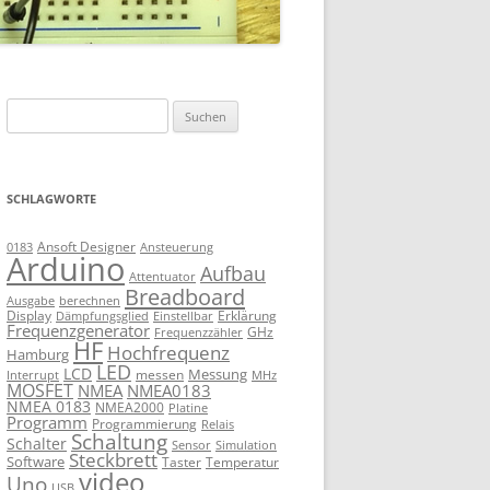
Suchen
nach:
SCHLAGWORTE
Ansoft Designer
Ansteuerung
0183
Arduino
Aufbau
Attentuator
Breadboard
Ausgabe
berechnen
Display
Erklärung
Dämpfungsglied
Einstellbar
Frequenzgenerator
GHz
Frequenzzähler
HF
Hochfrequenz
Hamburg
LED
LCD
Messung
messen
Interrupt
MHz
MOSFET
NMEA
NMEA0183
NMEA 0183
NMEA2000
Platine
Programm
Programmierung
Relais
Schaltung
Schalter
Sensor
Simulation
Steckbrett
Software
Taster
Temperatur
video
Uno
USB