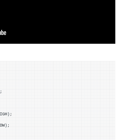
;
IGH
)
;
OW
)
;