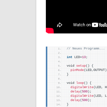
// Neues Programm...
int
 LED=
13
;
void 
setup
()
{
pinMode
(
LED,OUTPUT
)
}
void 
loop
()
{
digitalWrite
(
LED, H
delay
(
500
)
;
digitalWrite
(
LED, L
delay
(
500
)
;
}