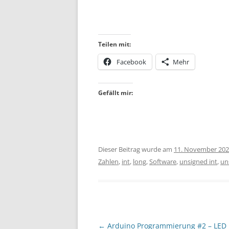
Teilen mit:
Facebook
Mehr
Gefällt mir:
Dieser Beitrag wurde am
11. November 20
Zahlen
,
int
,
long
,
Software
,
unsigned int
,
un
Beitragsnavigation
←
Arduino Programmierung #2 – LED 