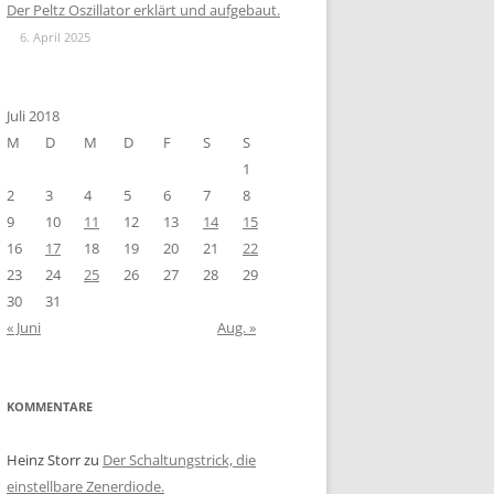
Der Peltz Oszillator erklärt und aufgebaut.
6. April 2025
Juli 2018
M
D
M
D
F
S
S
1
2
3
4
5
6
7
8
9
10
11
12
13
14
15
16
17
18
19
20
21
22
23
24
25
26
27
28
29
30
31
« Juni
Aug. »
KOMMENTARE
Heinz Storr
zu
Der Schaltungstrick, die
einstellbare Zenerdiode.