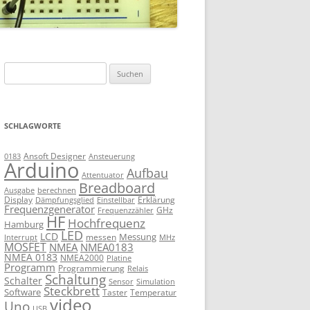
Suchen
nach:
SCHLAGWORTE
Ansoft Designer
Ansteuerung
0183
Arduino
Aufbau
Attentuator
Breadboard
Ausgabe
berechnen
Display
Erklärung
Dämpfungsglied
Einstellbar
Frequenzgenerator
GHz
Frequenzzähler
HF
Hochfrequenz
Hamburg
LED
LCD
Messung
messen
Interrupt
MHz
MOSFET
NMEA
NMEA0183
NMEA 0183
NMEA2000
Platine
Programm
Programmierung
Relais
Schaltung
Schalter
Sensor
Simulation
Steckbrett
Software
Taster
Temperatur
video
Uno
USB