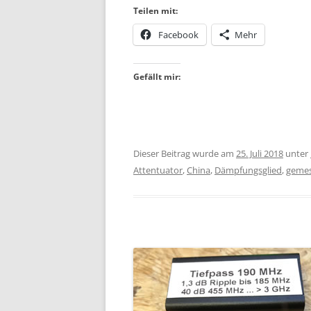
Teilen mit:
Facebook
Mehr
Gefällt mir:
Dieser Beitrag wurde am
25. Juli 2018
unter
Attentuator
,
China
,
Dämpfungsglied
,
geme