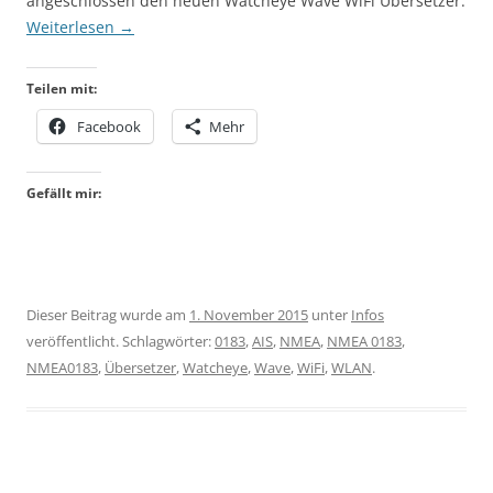
angeschlossen den neuen Watcheye Wave WiFi Übersetzer.
Weiterlesen
→
Teilen mit:
Facebook
Mehr
Gefällt mir:
Dieser Beitrag wurde am
1. November 2015
unter
Infos
veröffentlicht. Schlagwörter:
0183
,
AIS
,
NMEA
,
NMEA 0183
,
NMEA0183
,
Übersetzer
,
Watcheye
,
Wave
,
WiFi
,
WLAN
.