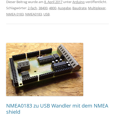
Dieser Beitrag wurde am
8. April 2017
unter
Arduino
veröffentlicht.
Schlagwörter:
2-fach
,
38400
,
4800
,
Ausgabe
,
Baudrate
,
Multiplexer
,
NMEA 0183
,
NMEA0183
,
USB
.
NMEA0183 zu USB Wandler mit dem NMEA
shield