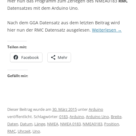
Hier nun das Programm zum Zerlegen des NMEA0183
RMC
Datensatzes mit dem Arduino Uno.
Nach dem GGA Datensatz aus dem letzten Beitrag wird
hier nun der RMC Datensatz ausgelesen.
Weiterlesen
→
Teilen mit:
Facebook
Mehr
Gefällt mir:
Dieser Beitrag wurde am
30. März 2015
unter
Arduino
veröffentlicht. Schlagwörter:
0183
,
Arduino
,
Arduino Uno
,
Breite
,
Daten
,
Datum
,
Länge
,
NMEA
,
NMEA 0183
,
NMEA0183
,
Position
,
RMC
,
Uhrzeit
,
Uno
.