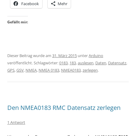
Facebook
Mehr
Gefällt mir:
Dieser Beitrag wurde am
31. März 2015
unter
Arduino
veröffentlicht. Schlagwörter:
0183
,
183
,
auslesen
,
Daten
,
Datensatz
,
GPS
,
GSV
,
NMEA
,
NMEA 0183
,
NMEA0183
,
zerlegen
.
Den NMEA0183 RMC Datensatz zerlegen
1 Antwort