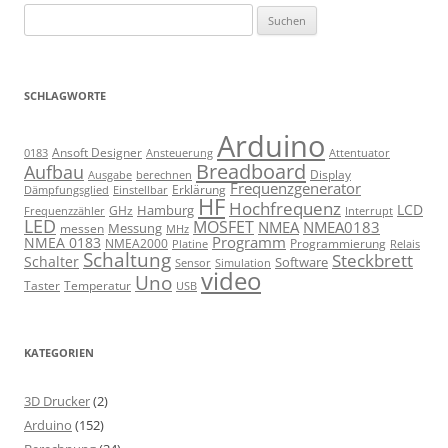
Suchen
nach:
SCHLAGWORTE
Arduino
Ansoft Designer
Ansteuerung
Attentuator
0183
Breadboard
Aufbau
Display
Ausgabe
berechnen
Frequenzgenerator
Erklärung
Dämpfungsglied
Einstellbar
HF
Hochfrequenz
LCD
Hamburg
GHz
Frequenzzähler
Interrupt
LED
MOSFET
NMEA
NMEA0183
Messung
messen
MHz
Programm
NMEA 0183
NMEA2000
Programmierung
Relais
Platine
Schaltung
Steckbrett
Schalter
Software
Sensor
Simulation
video
Uno
Taster
Temperatur
USB
KATEGORIEN
3D Drucker
(2)
Arduino
(152)