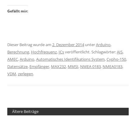
Gefällt mir:
Dieser Beitrag wurde am
2. Dezember 2014
unter
Arduino
,
Berechnung
,
Hochfrequenz
,
ICs
veröffentlicht. Schlagwörter:
AIS
,
AMEC
,
Arduino
,
Automatisches Identifikations System
,
Cypho-150
,
Datensätze
,
Empfänger
,
MAX232
,
MMSI
,
NMEA 0183
,
NMEA0183
,
VDM
,
zerlegen
.
Ältere Beiträge