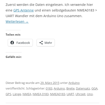
Zuerst werden die Daten eingelesen. Ich verwende hier
eine
GPS Antenne
und einen selbstgebauten NMEA0183 >
UART Wandler mit dem Arduino Uno zusammen.
Weiterlesen
→
Teilen mit:
Facebook
Mehr
Gefällt mir:
Dieser Beitrag wurde am
29. März 2015
unter
Arduino
veröffentlicht. Schlagwörter:
0183
,
Arduino
,
Breite
,
Datensatz
,
GGA
,
GPS
,
Länge
,
NMEA
,
NMEA 0183
,
NMEA0183
,
UART
,
Uhrzeit
,
Uno
.