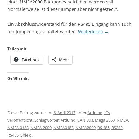
eines NMEA2000 Backbones betrieben werden soll.
Normalerweise ist dieser Jumper aber nicht gesteckt.
Ein Abschlusswiderstand für den RS485 Eingang kann auch
per Jumper zugeschaltet werden.
Weiterlesen
→
Teilen mit:
Facebook
Mehr
Gefällt mir:
Dieser Beitrag wurde am
6. April 2017
unter
Arduino
,
ICs
veröffentlicht. Schlagwörter:
Arduino
,
CAN Bus
,
Mega 2560
,
NMEA
,
NMEA 0183
,
NMEA 2000
,
NMEA0183
,
NMEA2000
,
RS 485
,
RS232
,
RS485
,
Shield
.