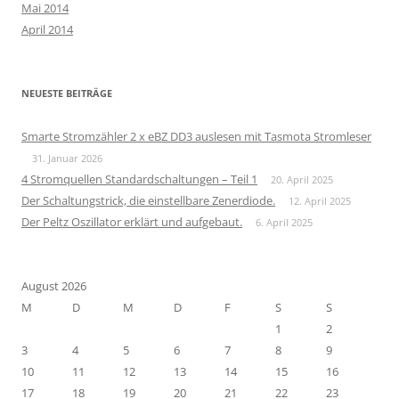
Mai 2014
April 2014
NEUESTE BEITRÄGE
Smarte Stromzähler 2 x eBZ DD3 auslesen mit Tasmota Stromleser
31. Januar 2026
4 Stromquellen Standardschaltungen – Teil 1
20. April 2025
Der Schaltungstrick, die einstellbare Zenerdiode.
12. April 2025
Der Peltz Oszillator erklärt und aufgebaut.
6. April 2025
August 2026
M
D
M
D
F
S
S
1
2
3
4
5
6
7
8
9
10
11
12
13
14
15
16
17
18
19
20
21
22
23