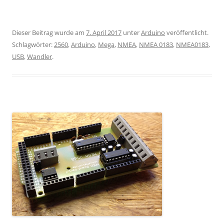
Dieser Beitrag wurde am
7. April 2017
unter
Arduino
veröffentlicht.
Schlagwörter:
2560
,
Arduino
,
Mega
,
NMEA
,
NMEA 0183
,
NMEA0183
,
USB
,
Wandler
.