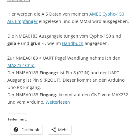
Hier werden die AIS Daten von meinem
AMEC Cypho-150
AIS Empfänger
eingelesen und die MMSI wird ausgegeben.
Die NMEA0183 Ausgangsleitungen vom Cypho-150 sind
gelb +
und
grün –
, wie im
Handbuch
angegeben.
Zur NMEA0183 > UART Pegel Wandlung nehme ich den
MAX232 Chip
.
Der NMEA0183
Eingang+
ist Pin 8 (R2IN) und der UART
Ausgang ist Pin 9 (R2OUT). Dieser kommt an den Arduino
Uno RX Eingang.
Der NMEA0183
Eingang-
kommt auf den GND vom MAX232
und vom Arduino.
Weiterlesen
→
Teilen mit:
Facebook
Mehr