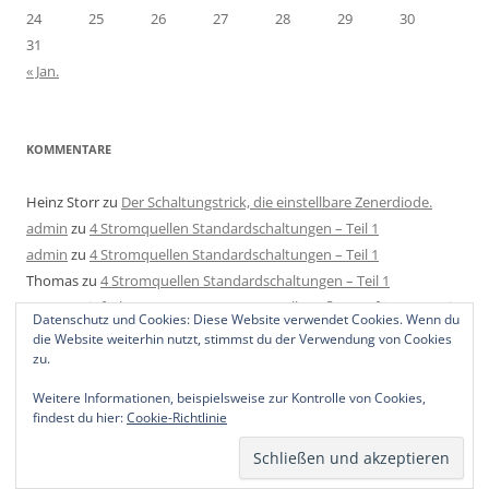
24
25
26
27
28
29
30
31
« Jan.
KOMMENTARE
Heinz Storr
zu
Der Schaltungstrick, die einstellbare Zenerdiode.
admin
zu
4 Stromquellen Standardschaltungen – Teil 1
admin
zu
4 Stromquellen Standardschaltungen – Teil 1
Thomas
zu
4 Stromquellen Standardschaltungen – Teil 1
Mats
zu
Einfache LED Konstantstromquelle aufbauen für 4-40V mit
Datenschutz und Cookies: Diese Website verwendet Cookies. Wenn du
2 Bauteilen, 1 Regler und 1 Widerstand.
die Website weiterhin nutzt, stimmst du der Verwendung von Cookies
zu.
Weitere Informationen, beispielsweise zur Kontrolle von Cookies,
findest du hier:
Cookie-Richtlinie
Stolz präsentiert von WordPress