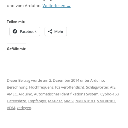
und vom Arduino.
Weiterlesen
→
Teilen mit:
Facebook
Mehr
Gefällt mir:
Dieser Beitrag wurde am
2. Dezember 2014
unter
Arduino
,
Berechnung
,
Hochfrequenz
,
ICs
veröffentlicht. Schlagwörter:
AIS
,
AMEC
,
Arduino
,
Automatisches Identifikations System
,
Cypho-150
,
Datensätze
,
Empfänger
,
MAX232
,
MMSI
,
NMEA 0183
,
NMEA0183
,
VDM
,
zerlegen
.