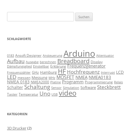
Suchen
nach:
SCHLAGWORTE
Arduino
Ansoft Designer
Ansteuerung
Attentuator
0183
Breadboard
Aufbau
Display
Ausgabe
berechnen
Frequenzgenerator
Erklärung
Dämpfungsglied
Einstellbar
HF
Hochfrequenz
LCD
Hamburg
GHz
Frequenzzähler
Interrupt
LED
MOSFET
NMEA
NMEA0183
Messung
messen
MHz
Programm
NMEA 0183
NMEA2000
Programmierung
Relais
Platine
Schaltung
Steckbrett
Schalter
Software
Sensor
Simulation
video
Uno
Taster
Temperatur
USB
KATEGORIEN
3D Drucker
(2)