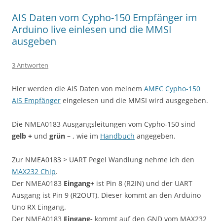
AIS Daten vom Cypho-150 Empfänger im
Arduino live einlesen und die MMSI
ausgeben
3 Antworten
Hier werden die AIS Daten von meinem
AMEC Cypho-150
AIS Empfänger
eingelesen und die MMSI wird ausgegeben.
Die NMEA0183 Ausgangsleitungen vom Cypho-150 sind
gelb +
und
grün –
, wie im
Handbuch
angegeben.
Zur NMEA0183 > UART Pegel Wandlung nehme ich den
MAX232 Chip
.
Der NMEA0183
Eingang+
ist Pin 8 (R2IN) und der UART
Ausgang ist Pin 9 (R2OUT). Dieser kommt an den Arduino
Uno RX Eingang.
Der NMEA0183
Eingang-
kommt auf den GND vom MAX232