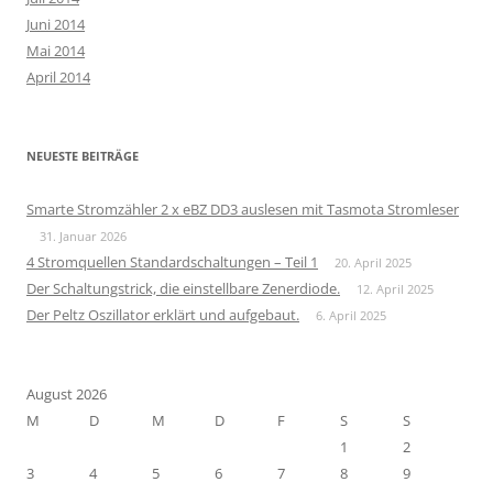
Juni 2014
Mai 2014
April 2014
NEUESTE BEITRÄGE
Smarte Stromzähler 2 x eBZ DD3 auslesen mit Tasmota Stromleser
31. Januar 2026
4 Stromquellen Standardschaltungen – Teil 1
20. April 2025
Der Schaltungstrick, die einstellbare Zenerdiode.
12. April 2025
Der Peltz Oszillator erklärt und aufgebaut.
6. April 2025
August 2026
M
D
M
D
F
S
S
1
2
3
4
5
6
7
8
9