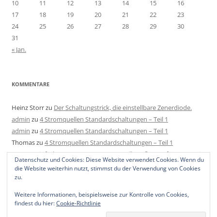
10
11
12
13
14
15
16
17
18
19
20
21
22
23
24
25
26
27
28
29
30
31
« Jan.
KOMMENTARE
Heinz Storr
zu
Der Schaltungstrick, die einstellbare Zenerdiode.
admin
zu
4 Stromquellen Standardschaltungen – Teil 1
admin
zu
4 Stromquellen Standardschaltungen – Teil 1
Thomas
zu
4 Stromquellen Standardschaltungen – Teil 1
Mats
zu
Einfache LED Konstantstromquelle aufbauen für 4-40V mit
Datenschutz und Cookies: Diese Website verwendet Cookies. Wenn du
2 Bauteilen, 1 Regler und 1 Widerstand.
die Website weiterhin nutzt, stimmst du der Verwendung von Cookies
zu.
Weitere Informationen, beispielsweise zur Kontrolle von Cookies,
findest du hier:
Cookie-Richtlinie