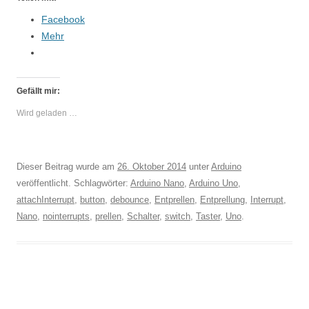
Facebook
Mehr
Gefällt mir:
Wird geladen …
Dieser Beitrag wurde am
26. Oktober 2014
unter
Arduino
veröffentlicht. Schlagwörter:
Arduino Nano
,
Arduino Uno
,
attachInterrupt
,
button
,
debounce
,
Entprellen
,
Entprellung
,
Interrupt
,
Nano
,
nointerrupts
,
prellen
,
Schalter
,
switch
,
Taster
,
Uno
.