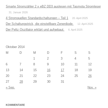
Smarte Stromzähler 2 x eBZ DD3 auslesen mit Tasmota Stromleser
31. Januar 2026
4 Stromquellen Standardschaltungen – Teil 1
20. April 2025
Der Schaltungstrick, die einstellbare Zenerdiode.
12. April 2025
Der Peltz Oszillator erklärt und aufgebaut.
6. April 2025
Oktober 2014
M
D
M
D
F
S
S
1
2
3
4
5
6
7
8
9
10
11
12
13
14
15
16
17
18
19
20
21
22
23
24
25
26
27
28
29
30
31
« Sep.
Nov. »
KOMMENTARE