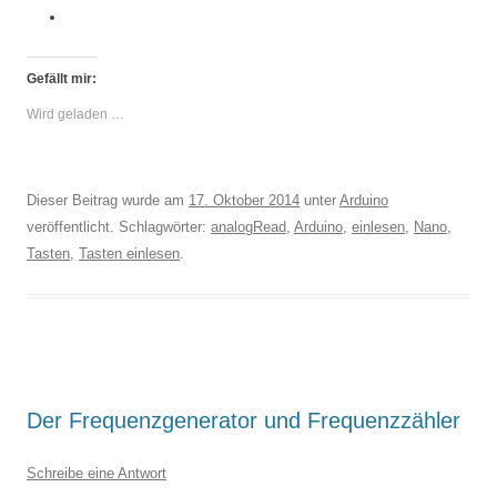
Gefällt mir:
Wird geladen …
Dieser Beitrag wurde am
17. Oktober 2014
unter
Arduino
veröffentlicht. Schlagwörter:
analogRead
,
Arduino
,
einlesen
,
Nano
,
Tasten
,
Tasten einlesen
.
Der Frequenzgenerator und Frequenzzähler
Schreibe eine Antwort