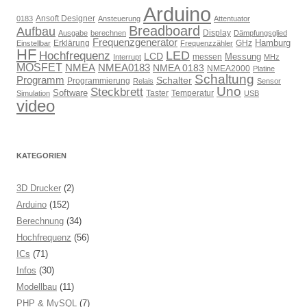
Arduino
Ansoft Designer
0183
Ansteuerung
Attentuator
Breadboard
Aufbau
Display
Ausgabe
berechnen
Dämpfungsglied
Frequenzgenerator
Hamburg
Erklärung
GHz
Einstellbar
Frequenzzähler
HF
LED
Hochfrequenz
LCD
Messung
messen
Interrupt
MHz
MOSFET
NMEA
NMEA0183
NMEA 0183
NMEA2000
Platine
Schaltung
Programm
Schalter
Programmierung
Relais
Sensor
Uno
Steckbrett
Software
Taster
Temperatur
Simulation
USB
video
KATEGORIEN
3D Drucker
(2)
Arduino
(152)
Berechnung
(34)
Hochfrequenz
(56)
ICs
(71)
Infos
(30)
Modellbau
(11)
PHP & MySQL
(7)