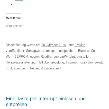
Gefällt mir:
Wird geladen …
Dieser Beitrag wurde am
28. Oktober 2014
unter
Arduino
veröffentlicht. Schlagwörter:
ablegen
,
abspeichern
,
Buttons
,
Cal
Wert
,
EEPROM
,
eepromReadInt
,
eepromWriteInt
,
einstellen
,
Helligkeitseinstellung
,
Helligkeitsregelung
,
Interrupt
,
Kalibrationswert
,
LED
,
speichern
,
Tasten
,
Vorwiderstand
.
Eine Taste per Interrupt einlesen und
entprellen