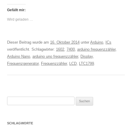
Gefällt mir:
Wird geladen …
Dieser Beitrag wurde am
16. Oktober 2014
unter
Arduino
,
ICs
veröffentlicht. Schlagwörter:
1602
,
7400
,
arduino frequenzzähler
,
Arduino Nano
,
arduino uno frequenzzähler
,
Display
,
Frequenzgenerator
,
Frequenzzähler
,
LCD
,
LTC1799
.
Suchen
nach:
SCHLAGWORTE