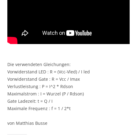
Die verwendeten Gleichungen:
Vorwiderstand LED : R = (Vcc-Vled) / I led
Vorwiderstand Gate : R = Vcc / Imax
Verlustleistung : P = I^2 * Rdson
Maximalstrom : I = Wurzel (P / Rdson)
Gate Ladezeit: t = Q / I
Maximale Frequenz : f = 1 / 2*t
von Matthias Busse