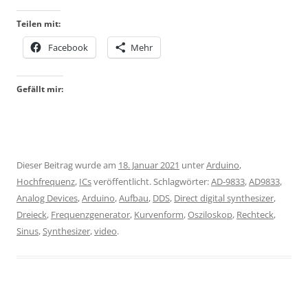
Teilen mit:
Facebook
Mehr
Gefällt mir:
Dieser Beitrag wurde am
18. Januar 2021
unter
Arduino
,
Hochfrequenz
,
ICs
veröffentlicht. Schlagwörter:
AD-9833
,
AD9833
,
Analog Devices
,
Arduino
,
Aufbau
,
DDS
,
Direct digital synthesizer
,
Dreieck
,
Frequenzgenerator
,
Kurvenform
,
Osziloskop
,
Rechteck
,
Sinus
,
Synthesizer
,
video
.