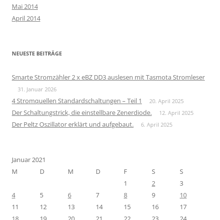
Mai 2014
April 2014
NEUESTE BEITRÄGE
Smarte Stromzähler 2 x eBZ DD3 auslesen mit Tasmota Stromleser
31. Januar 2026
4 Stromquellen Standardschaltungen – Teil 1
20. April 2025
Der Schaltungstrick, die einstellbare Zenerdiode.
12. April 2025
Der Peltz Oszillator erklärt und aufgebaut.
6. April 2025
Januar 2021
M
D
M
D
F
S
S
1
2
3
4
5
6
7
8
9
10
11
12
13
14
15
16
17
18
19
20
21
22
23
24