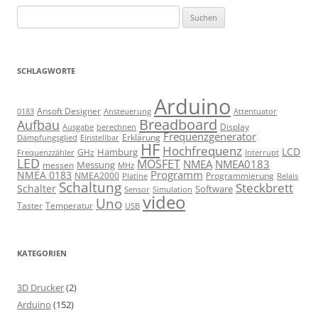
Suchen
nach:
SCHLAGWORTE
Arduino
Ansoft Designer
Ansteuerung
Attentuator
0183
Breadboard
Aufbau
Display
Ausgabe
berechnen
Frequenzgenerator
Erklärung
Dämpfungsglied
Einstellbar
HF
Hochfrequenz
LCD
Hamburg
GHz
Frequenzzähler
Interrupt
LED
MOSFET
NMEA
NMEA0183
Messung
messen
MHz
Programm
NMEA 0183
NMEA2000
Programmierung
Relais
Platine
Schaltung
Steckbrett
Schalter
Software
Sensor
Simulation
video
Uno
Taster
Temperatur
USB
KATEGORIEN
3D Drucker
(2)
Arduino
(152)