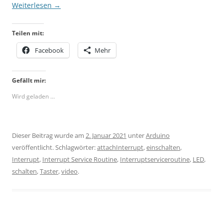
Weiterlesen
→
Teilen mit:
Facebook
Mehr
Gefällt mir:
Wird geladen …
Dieser Beitrag wurde am
2. Januar 2021
unter
Arduino
veröffentlicht. Schlagwörter:
attachInterrupt
,
einschalten
,
Interrupt
,
Interrupt Service Routine
,
Interruptserviceroutine
,
LED
,
schalten
,
Taster
,
video
.