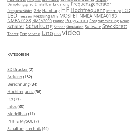
Frequenzgenerator
Erklärung
Dämpfungsglied
Einstellbar
HF
Hochfrequenz
LCD
Hamburg
GHz
Frequenzzähler
Interrupt
LED
MOSFET
NMEA
NMEA0183
Messung
messen
MHz
Programm
NMEA 0183
NMEA2000
Programmierung
Relais
Platine
Schaltung
Steckbrett
Schalter
Software
Sensor
Simulation
video
Uno
Taster
Temperatur
USB
KATEGORIEN
3D Drucker
(2)
Arduino
(152)
Berechnung
(34)
Hochfrequenz
(56)
ICs
(71)
Infos
(30)
Modellbau
(11)
PHP & MySQL
(7)
Schaltungstechnik
(44)