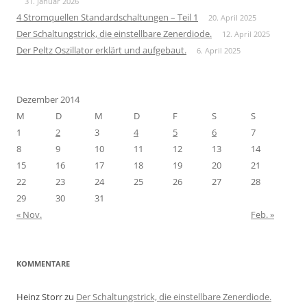
31. Januar 2026
4 Stromquellen Standardschaltungen – Teil 1
20. April 2025
Der Schaltungstrick, die einstellbare Zenerdiode.
12. April 2025
Der Peltz Oszillator erklärt und aufgebaut.
6. April 2025
Dezember 2014
M
D
M
D
F
S
S
1
2
3
4
5
6
7
8
9
10
11
12
13
14
15
16
17
18
19
20
21
22
23
24
25
26
27
28
29
30
31
« Nov.
Feb. »
KOMMENTARE
Heinz Storr
zu
Der Schaltungstrick, die einstellbare Zenerdiode.