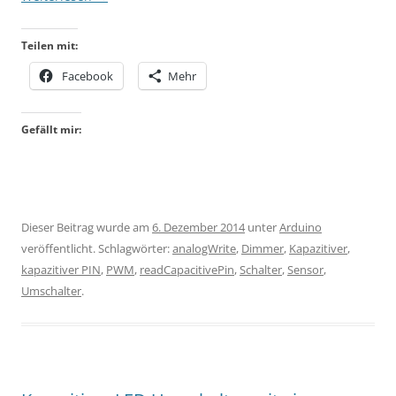
Teilen mit:
Facebook
Mehr
Gefällt mir:
Dieser Beitrag wurde am
6. Dezember 2014
unter
Arduino
veröffentlicht. Schlagwörter:
analogWrite
,
Dimmer
,
Kapazitiver
,
kapazitiver PIN
,
PWM
,
readCapacitivePin
,
Schalter
,
Sensor
,
Umschalter
.