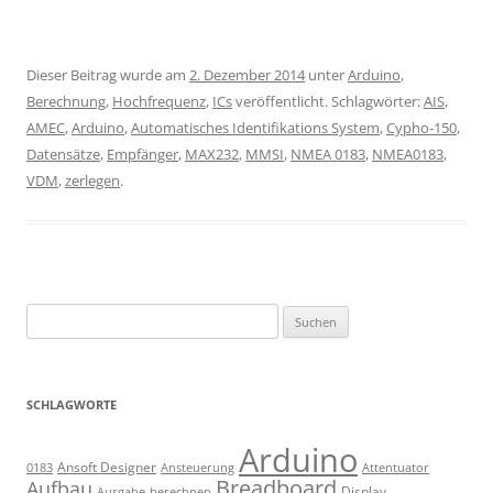
Dieser Beitrag wurde am
2. Dezember 2014
unter
Arduino
,
Berechnung
,
Hochfrequenz
,
ICs
veröffentlicht. Schlagwörter:
AIS
,
AMEC
,
Arduino
,
Automatisches Identifikations System
,
Cypho-150
,
Datensätze
,
Empfänger
,
MAX232
,
MMSI
,
NMEA 0183
,
NMEA0183
,
VDM
,
zerlegen
.
Suchen
nach:
SCHLAGWORTE
Arduino
Ansoft Designer
Ansteuerung
Attentuator
0183
Breadboard
Aufbau
Display
Ausgabe
berechnen