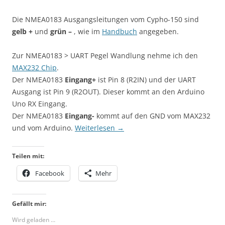
Die NMEA0183 Ausgangsleitungen vom Cypho-150 sind
gelb +
und
grün –
, wie im
Handbuch
angegeben.
Zur NMEA0183 > UART Pegel Wandlung nehme ich den
MAX232 Chip
.
Der NMEA0183
Eingang+
ist Pin 8 (R2IN) und der UART
Ausgang ist Pin 9 (R2OUT). Dieser kommt an den Arduino
Uno RX Eingang.
Der NMEA0183
Eingang-
kommt auf den GND vom MAX232
und vom Arduino.
Weiterlesen
→
Teilen mit:
Facebook
Mehr
Gefällt mir:
Wird geladen …