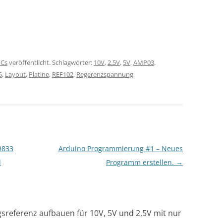
ICs
veröffentlicht. Schlagwörter:
10V
,
2.5V
,
5V
,
AMP03
,
5
,
Layout
,
Platine
,
REF102
,
Regerenzspannung
,
9833
Arduino Programmierung #1 – Neues
d
Programm erstellen.
→
sreferenz aufbauen für 10V, 5V und 2,5V mit nur