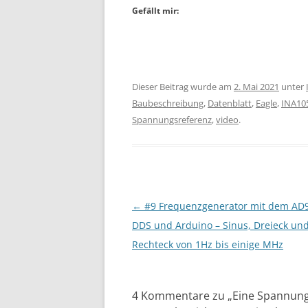
Gefällt mir:
Dieser Beitrag wurde am
2. Mai 2021
unter
Baubeschreibung
,
Datenblatt
,
Eagle
,
INA10
Spannungsreferenz
,
video
.
Beitragsnavigation
←
#9 Frequenzgenerator mit dem AD
DDS und Arduino – Sinus, Dreieck un
Rechteck von 1Hz bis einige MHz
4 Kommentare zu „
Eine Spannung