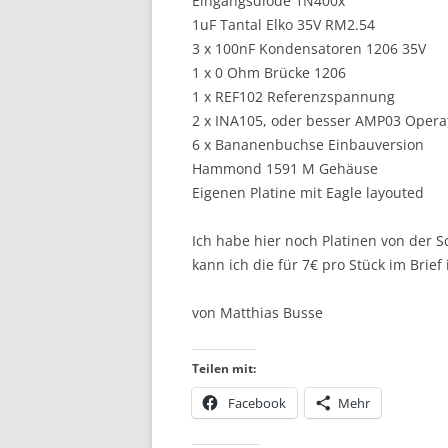
Eingangsdiode 1N400x
1uF Tantal Elko 35V RM2.54
3 x 100nF Kondensatoren 1206 35V
1 x 0 Ohm Brücke 1206
1 x REF102 Referenzspannung
2 x INA105, oder besser AMP03 Opera
6 x Bananenbuchse Einbauversion
Hammond 1591 M Gehäuse
Eigenen Platine mit Eagle layouted
Ich habe hier noch Platinen von der 
kann ich die für 7€ pro Stück im Brie
von Matthias Busse
Teilen mit:
Facebook
Mehr