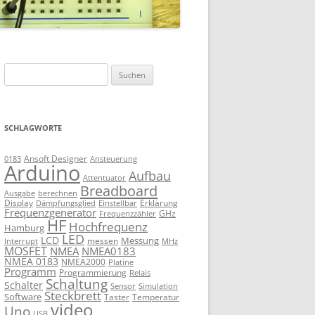
Suchen
nach:
SCHLAGWORTE
Ansoft Designer
Ansteuerung
0183
Arduino
Aufbau
Attentuator
Breadboard
Ausgabe
berechnen
Display
Erklärung
Dämpfungsglied
Einstellbar
Frequenzgenerator
GHz
Frequenzzähler
HF
Hochfrequenz
Hamburg
LED
LCD
Messung
messen
Interrupt
MHz
MOSFET
NMEA
NMEA0183
NMEA 0183
NMEA2000
Platine
Programm
Programmierung
Relais
Schaltung
Schalter
Sensor
Simulation
Steckbrett
Software
Taster
Temperatur
video
Uno
USB