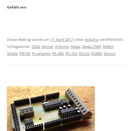
Gefällt mir:
Dieser Beitrag wurde am
17. April 2017
unter
Arduino
veröffentlicht.
Schlagwörter:
2560
,
Airmar
,
Arduino
,
Mega
,
Mega 2560
,
NMEA
Shield
,
PB100
,
Programm
,
RS 485
,
RS-232
,
RS232
,
RS485
,
Sensor
.