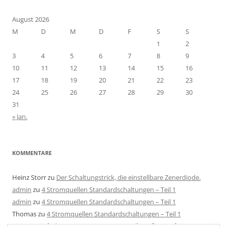
August 2026
M
D
M
D
F
S
S
1
2
3
4
5
6
7
8
9
10
11
12
13
14
15
16
17
18
19
20
21
22
23
24
25
26
27
28
29
30
31
« Jan.
KOMMENTARE
Heinz Storr
zu
Der Schaltungstrick, die einstellbare Zenerdiode.
admin
zu
4 Stromquellen Standardschaltungen – Teil 1
admin
zu
4 Stromquellen Standardschaltungen – Teil 1
Thomas
zu
4 Stromquellen Standardschaltungen – Teil 1
Mats
zu
Einfache LED Konstantstromquelle aufbauen für 4-40V mit