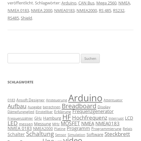
veröffentlicht. Schlagwörter:
Arduino
,
CAN Bus
,
Mega 2560
,
NMEA
,
NMEA 0183
,
NMEA 2000
,
NMEA0183
,
NMEA2000
,
RS 485
,
RS232
,
RS485
,
Shield
.
Suchen
nach:
SCHLAGWORTE
Arduino
Ansoft Designer
Ansteuerung
Attentuator
0183
Breadboard
Aufbau
Display
Ausgabe
berechnen
Frequenzgenerator
Erklärung
Dämpfungsglied
Einstellbar
HF
Hochfrequenz
LCD
Hamburg
GHz
Frequenzzähler
Interrupt
LED
MOSFET
NMEA
NMEA0183
Messung
messen
MHz
Programm
NMEA 0183
NMEA2000
Programmierung
Relais
Platine
Schaltung
Steckbrett
Schalter
Software
Sensor
Simulation
video
Uno