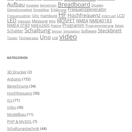
Breadboard
Aufbau
Display
Ausgabe
berechnen
Frequenzgenerator
Erklärung
Dämpfungsglied
Einstellbar
HF
Hochfrequenz
LCD
Hamburg
GHz
Frequenzzähler
Interrupt
LED
MOSFET
NMEA
NMEA0183
Messung
messen
MHz
Programm
NMEA 0183
NMEA2000
Programmierung
Relais
Platine
Schaltung
Steckbrett
Schalter
Software
Sensor
Simulation
video
Uno
Taster
Temperatur
USB
KATEGORIEN
3D Drucker
(2)
Arduino
(152)
Berechnung
(34)
Hochfrequenz
(56)
ICs
(71)
Infos
(30)
Modellbau
(11)
PHP & MySQL
(7)
Schaltungstechnik
(44)