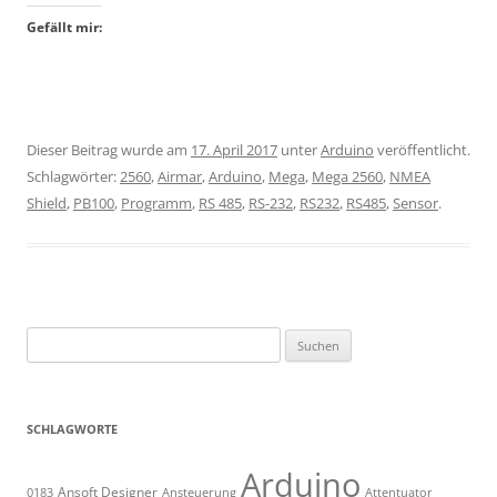
Gefällt mir:
Dieser Beitrag wurde am
17. April 2017
unter
Arduino
veröffentlicht.
Schlagwörter:
2560
,
Airmar
,
Arduino
,
Mega
,
Mega 2560
,
NMEA
Shield
,
PB100
,
Programm
,
RS 485
,
RS-232
,
RS232
,
RS485
,
Sensor
.
Suchen
nach:
SCHLAGWORTE
Arduino
Ansoft Designer
Ansteuerung
Attentuator
0183