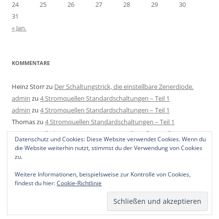
24
25
26
27
28
29
30
31
« Jan.
KOMMENTARE
Heinz Storr
zu
Der Schaltungstrick, die einstellbare Zenerdiode.
admin
zu
4 Stromquellen Standardschaltungen – Teil 1
admin
zu
4 Stromquellen Standardschaltungen – Teil 1
Thomas
zu
4 Stromquellen Standardschaltungen – Teil 1
Mats
zu
Einfache LED Konstantstromquelle aufbauen für 4-40V mit
Datenschutz und Cookies: Diese Website verwendet Cookies. Wenn du
2 Bauteilen, 1 Regler und 1 Widerstand.
die Website weiterhin nutzt, stimmst du der Verwendung von Cookies
zu.
Weitere Informationen, beispielsweise zur Kontrolle von Cookies,
findest du hier:
Cookie-Richtlinie
Stolz präsentiert von WordPress