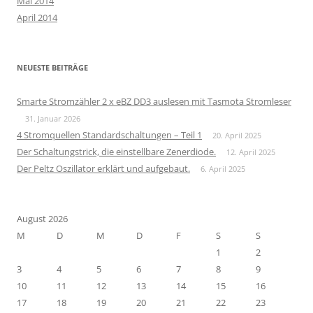
Mai 2014
April 2014
NEUESTE BEITRÄGE
Smarte Stromzähler 2 x eBZ DD3 auslesen mit Tasmota Stromleser
31. Januar 2026
4 Stromquellen Standardschaltungen – Teil 1
20. April 2025
Der Schaltungstrick, die einstellbare Zenerdiode.
12. April 2025
Der Peltz Oszillator erklärt und aufgebaut.
6. April 2025
August 2026
M
D
M
D
F
S
S
1
2
3
4
5
6
7
8
9
10
11
12
13
14
15
16
17
18
19
20
21
22
23