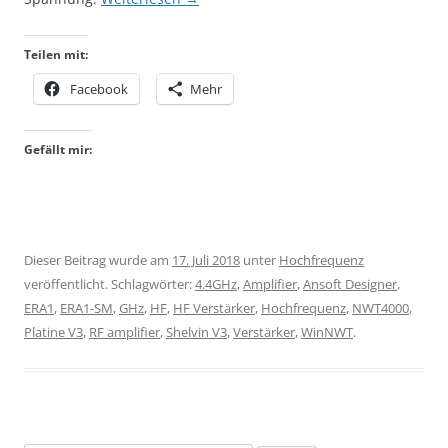
Teilen mit:
Facebook
Mehr
Gefällt mir:
Dieser Beitrag wurde am
17. Juli 2018
unter
Hochfrequenz
veröffentlicht. Schlagwörter:
4.4GHz
,
Amplifier
,
Ansoft Designer
,
ERA1
,
ERA1-SM
,
GHz
,
HF
,
HF Verstärker
,
Hochfrequenz
,
NWT4000
,
Platine V3
,
RF amplifier
,
Shelvin V3
,
Verstärker
,
WinNWT
.