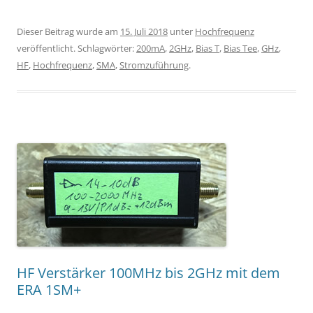
Dieser Beitrag wurde am
15. Juli 2018
unter
Hochfrequenz
veröffentlicht. Schlagwörter:
200mA
,
2GHz
,
Bias T
,
Bias Tee
,
GHz
,
HF
,
Hochfrequenz
,
SMA
,
Stromzuführung
.
HF Verstärker 100MHz bis 2GHz mit dem
ERA 1SM+