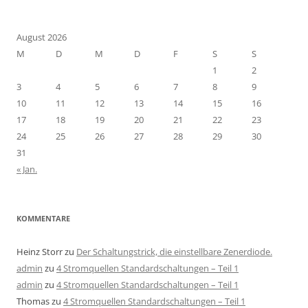
August 2026
M
D
M
D
F
S
S
1
2
3
4
5
6
7
8
9
10
11
12
13
14
15
16
17
18
19
20
21
22
23
24
25
26
27
28
29
30
31
« Jan.
KOMMENTARE
Heinz Storr
zu
Der Schaltungstrick, die einstellbare Zenerdiode.
admin
zu
4 Stromquellen Standardschaltungen – Teil 1
admin
zu
4 Stromquellen Standardschaltungen – Teil 1
Thomas
zu
4 Stromquellen Standardschaltungen – Teil 1