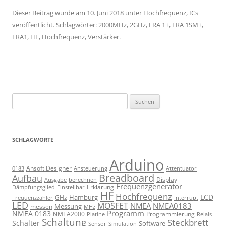
Dieser Beitrag wurde am
10. Juni 2018
unter
Hochfrequenz
,
ICs
veröffentlicht. Schlagwörter:
2000MHz
,
2GHz
,
ERA 1+
,
ERA 1SM+
,
ERA1
,
HF
,
Hochfrequenz
,
Verstärker
.
Suchen
nach:
SCHLAGWORTE
Arduino
Ansoft Designer
Ansteuerung
Attentuator
0183
Breadboard
Aufbau
Display
Ausgabe
berechnen
Frequenzgenerator
Erklärung
Dämpfungsglied
Einstellbar
HF
Hochfrequenz
LCD
Hamburg
GHz
Frequenzzähler
Interrupt
LED
MOSFET
NMEA
NMEA0183
Messung
messen
MHz
Programm
NMEA 0183
NMEA2000
Programmierung
Relais
Platine
Schaltung
Steckbrett
Schalter
Software
Sensor
Simulation