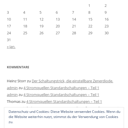
1
2
3
4
5
6
7
8
9
10
11
12
13
14
15
16
17
18
19
20
21
22
23
24
25
26
27
28
29
30
31
« Jan.
KOMMENTARE
Heinz Storr
zu
Der Schaltungstrick, die einstellbare Zenerdiode.
admin
zu
4 Stromquellen Standardschaltungen – Teil 1
admin
zu
4 Stromquellen Standardschaltungen – Teil 1
Thomas
zu
4 Stromquellen Standardschaltungen – Teil 1
Mats
zu
Einfache LED Konstantstromquelle aufbauen für 4-40V mit
Datenschutz und Cookies: Diese Website verwendet Cookies. Wenn du
2 Bauteilen, 1 Regler und 1 Widerstand.
die Website weiterhin nutzt, stimmst du der Verwendung von Cookies
zu.