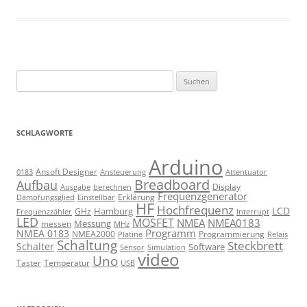
Suchen
nach:
SCHLAGWORTE
Arduino
Ansoft Designer
Ansteuerung
Attentuator
0183
Breadboard
Aufbau
Display
Ausgabe
berechnen
Frequenzgenerator
Erklärung
Dämpfungsglied
Einstellbar
HF
Hochfrequenz
LCD
Hamburg
GHz
Frequenzzähler
Interrupt
LED
MOSFET
NMEA
NMEA0183
Messung
messen
MHz
Programm
NMEA 0183
NMEA2000
Programmierung
Relais
Platine
Schaltung
Steckbrett
Schalter
Software
Sensor
Simulation
video
Uno
Taster
Temperatur
USB