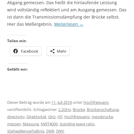
Abgang gemessen. Das heißt die hinlaufende Leistung
wird vollständig reflektiert und am Ausgang gemessen. Das
ist dann die Transmissionsdämpfung der Brücke selbst.
Hier das Meßergebnis.
Weiterlesen
→
Teilen mit:
Facebook
Mehr
Gefällt mir:
Dieser Beitrag wurde am
11. Juli 2018
unter
Hochfrequenz
veröffentlicht. Schlagwörter:
2.2GHz
,
Brücke
,
Brückenschaltung
,
directivity
,
Direktivität
,
GHz
,
HF
,
Hochfrequenz
,
messbrücke
,
messen
,
Messung
,
NWT4000
,
standing wave ratio
,
Stehwellenverhältnis
,
SWR
,
SWV
.