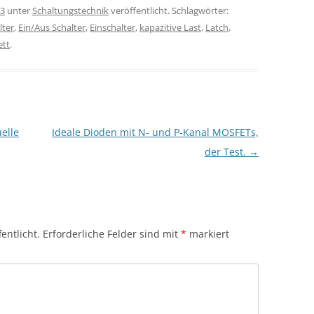
23
unter
Schaltungstechnik
veröffentlicht. Schlagwörter:
lter
,
Ein/Aus Schalter
,
Einschalter
,
kapazitive Last
,
Latch
,
ett
.
elle
Ideale Dioden mit N- und P-Kanal MOSFETs,
der Test.
→
entlicht.
Erforderliche Felder sind mit
*
markiert