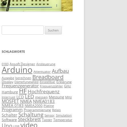
Suchen
nach:
SCHLAGWORTE
Ansoft Designer
Ansteuerung
0183
Arduino
Aufbau
Attentuator
Breadboard
Ausgabe
berechnen
Display
Erklärung
Dämpfungsglied
Einstellbar
Frequenzgenerator
GHz
Frequenzzähler
HF
Hochfrequenz
Hamburg
LED
LCD
Messung
messen
Interrupt
MHz
MOSFET
NMEA
NMEA0183
NMEA 0183
NMEA2000
Platine
Programm
Programmierung
Relais
Schaltung
Schalter
Sensor
Simulation
Steckbrett
Software
Taster
Temperatur
video
Uno
USB