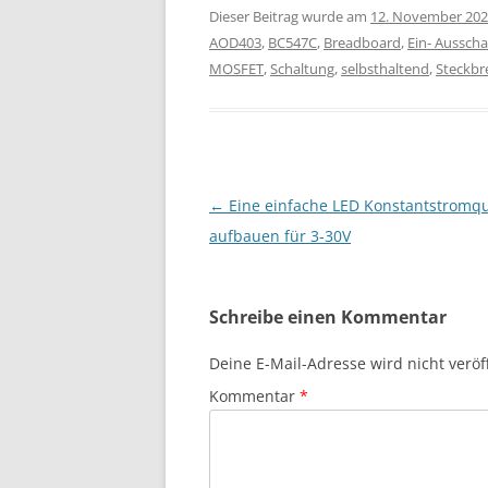
Dieser Beitrag wurde am
12. November 20
AOD403
,
BC547C
,
Breadboard
,
Ein- Ausscha
MOSFET
,
Schaltung
,
selbsthaltend
,
Steckbr
Beitragsnavigation
←
Eine einfache LED Konstantstromqu
aufbauen für 3-30V
Schreibe einen Kommentar
Deine E-Mail-Adresse wird nicht veröff
Kommentar
*