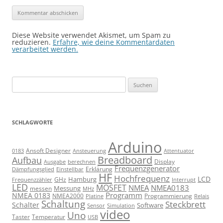
Diese Website verwendet Akismet, um Spam zu
reduzieren.
Erfahre, wie deine Kommentardaten
verarbeitet werden.
Suchen
nach:
SCHLAGWORTE
Arduino
Ansoft Designer
Ansteuerung
Attentuator
0183
Breadboard
Aufbau
Display
Ausgabe
berechnen
Frequenzgenerator
Erklärung
Dämpfungsglied
Einstellbar
HF
Hochfrequenz
LCD
Hamburg
GHz
Frequenzzähler
Interrupt
LED
MOSFET
NMEA
NMEA0183
Messung
messen
MHz
Programm
NMEA 0183
NMEA2000
Programmierung
Relais
Platine
Schaltung
Steckbrett
Schalter
Software
Sensor
Simulation
video
Uno
Taster
Temperatur
USB