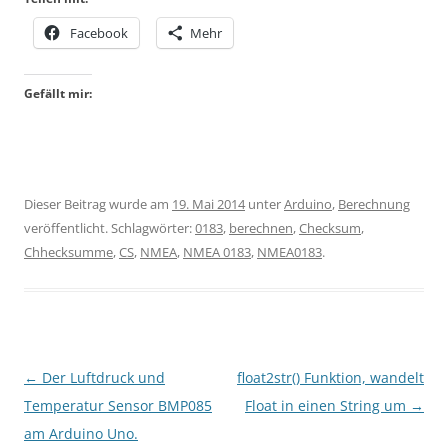
Facebook
Mehr
Gefällt mir:
Dieser Beitrag wurde am
19. Mai 2014
unter
Arduino
,
Berechnung
veröffentlicht. Schlagwörter:
0183
,
berechnen
,
Checksum
,
Chhecksumme
,
CS
,
NMEA
,
NMEA 0183
,
NMEA0183
.
Beitragsnavigation
←
Der Luftdruck und
float2str() Funktion, wandelt
Temperatur Sensor BMP085
Float in einen String um
→
am Arduino Uno.