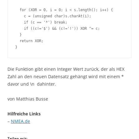
  for (XOR = 0, i = 0; i < s.length(); i++) {

    c = (unsigned char)s.charAt(i);

    if (c == '*') break;

    if ((c!='$') && (c!='!')) XOR ^= c;

  }

  return XOR; 

Die Funktion gibt einen Integer Wert zurück, der als HEX
Zahl an den neuen Datensatz gehängt wird mit einem *
davor und \n dahinter.
von Matthias Busse
Hilfreiche Links
–
NMEA.de
Teilen mit: