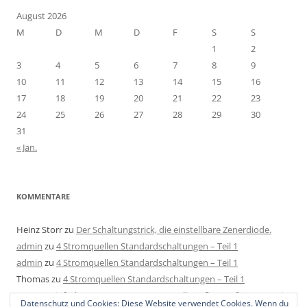
August 2026
M
D
M
D
F
S
S
1
2
3
4
5
6
7
8
9
10
11
12
13
14
15
16
17
18
19
20
21
22
23
24
25
26
27
28
29
30
31
« Jan.
KOMMENTARE
Heinz Storr
zu
Der Schaltungstrick, die einstellbare Zenerdiode.
admin
zu
4 Stromquellen Standardschaltungen – Teil 1
admin
zu
4 Stromquellen Standardschaltungen – Teil 1
Thomas
zu
4 Stromquellen Standardschaltungen – Teil 1
Mats
zu
Einfache LED Konstantstromquelle aufbauen für 4-40V mit
Datenschutz und Cookies: Diese Website verwendet Cookies. Wenn du