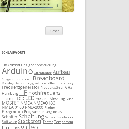
Suchen
nach:
SCHLAGWORTE
Ansoft Designer
Ansteuerung
0183
Arduino
Aufbau
Attentuator
Breadboard
Ausgabe
berechnen
Display
Erklärung
Dämpfungsglied
Einstellbar
Frequenzgenerator
GHz
Frequenzzähler
HF
Hochfrequenz
Hamburg
LED
LCD
Messung
messen
Interrupt
MHz
MOSFET
NMEA
NMEA0183
NMEA 0183
NMEA2000
Platine
Programm
Programmierung
Relais
Schaltung
Schalter
Sensor
Simulation
Steckbrett
Software
Taster
Temperatur
video
Uno
USB