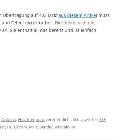
n Übertragung auf 433 MHz
aus diesem Artikel
muss
nd Fehlerkorrektur her. Hier bietet sich die
n. Sie enthält all das bereits und ist einfach
r
Arduino
,
Hochfrequenz
veröffentlicht. Schlagwörter:
433
ger
,
HF
,
Library
,
MHz
,
Sender
,
VirtualWire
.