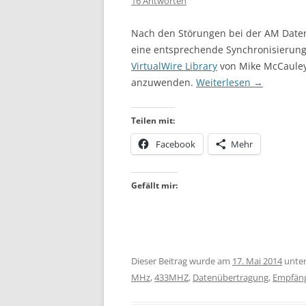
16 Antworten
Nach den Störungen bei der AM Date
eine entsprechende Synchronisierung u
VirtualWire Library
von Mike McCauley a
anzuwenden.
Weiterlesen
→
Teilen mit:
Facebook
Mehr
Gefällt mir:
Dieser Beitrag wurde am
17. Mai 2014
unte
MHz
,
433MHZ
,
Datenübertragung
,
Empfän