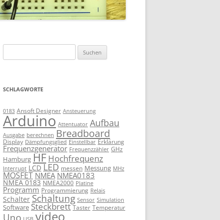
Suchen
nach:
SCHLAGWORTE
Ansoft Designer
Ansteuerung
0183
Arduino
Aufbau
Attentuator
Breadboard
Ausgabe
berechnen
Display
Erklärung
Dämpfungsglied
Einstellbar
Frequenzgenerator
GHz
Frequenzzähler
HF
Hochfrequenz
Hamburg
LED
LCD
Messung
messen
Interrupt
MHz
MOSFET
NMEA
NMEA0183
NMEA 0183
NMEA2000
Platine
Programm
Programmierung
Relais
Schaltung
Schalter
Sensor
Simulation
Steckbrett
Software
Taster
Temperatur
video
Uno
USB