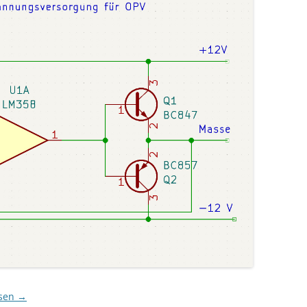
esen
→