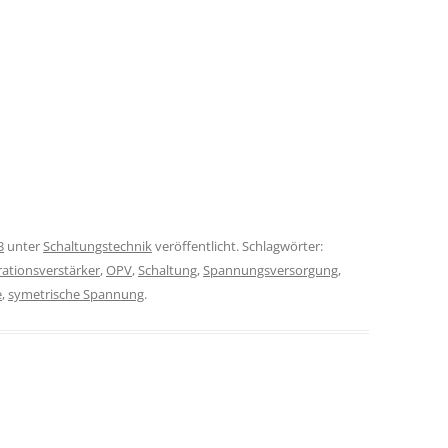
3
unter
Schaltungstechnik
veröffentlicht. Schlagwörter:
ationsverstärker
,
OPV
,
Schaltung
,
Spannungsversorgung
,
e
,
symetrische Spannung
.