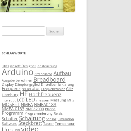
Suchen
nach:
SCHLAGWORTE
Ansoft Designer
Ansteuerung
0183
Arduino
Aufbau
Attentuator
Breadboard
Ausgabe
berechnen
Display
Erklärung
Dämpfungsglied
Einstellbar
Frequenzgenerator
GHz
Frequenzzähler
HF
Hochfrequenz
Hamburg
LED
LCD
Messung
messen
Interrupt
MHz
MOSFET
NMEA
NMEA0183
NMEA 0183
NMEA2000
Platine
Programm
Programmierung
Relais
Schaltung
Schalter
Sensor
Simulation
Steckbrett
Software
Taster
Temperatur
video
Uno
USB