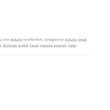
0
unter
Arduino
veröffentlicht. Schlagwörter:
Arduino
,
bread
t
,
discharge
,
english
,
Farad
,
measure
,
program
,
video
.