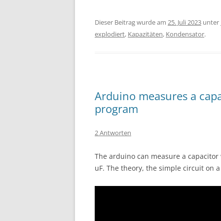
Dieser Beitrag wurde am
25. Juli 2023
unter
explodiert
,
Kapazitäten
,
Kondensator
.
Arduino measures a capac
program
2 Antworten
The arduino can measure a capacitor w
uF. The theory, the simple circuit on