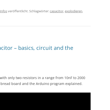
Infos
veröffentlicht. Schlagwörter:
capacitor
,
explodieren
,
itor – basics, circuit and the
ith only two resistors in a range from 10nF to 2000
 a bread board and the Arduino program explained.