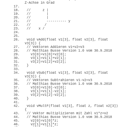
Z-Achse in Grad
//      z |
//        |
//        |
//        ---------- y
//       /
//    x /
void
vAdd
(
float
 v1
[
3
]
, 
float
 v2
[
3
]
, 
float
v3
[
3
])
{
// Vektoren Addieren v1+v2=v3 
// Matthias Busse Version 1.0 vom 30.9.2018
  v3
[
0
]
=v1
[
0
]
+v2
[
0
]
;
  v3
[
1
]
=v1
[
1
]
+v2
[
1
]
;
  v3
[
2
]
=v1
[
2
]
+v2
[
2
]
;
}
void
vSub
(
float
 v1
[
3
]
, 
float
 v2
[
3
]
, 
float
v3
[
3
])
{
// Vektoren Subtrahieren v1-v2=v3 
// Matthias Busse Version 1.0 vom 30.9.2018
  v3
[
0
]
=v1
[
0
]
-v2
[
0
]
;
  v3
[
1
]
=v1
[
1
]
-v2
[
1
]
;
  v3
[
2
]
=v1
[
2
]
-v2
[
2
]
;
}
void
vMultF
(
float
 v1
[
3
]
, 
float
 z, 
float
 v2
[
3
])
{
// Vektor multiplizieren mit Zahl v1*z=v2 
// Matthias Busse Version 1.0 vom 30.9.2018
  v2
[
0
]
=v1
[
0
]
*z;
  v2
[
1
]
=v1
[
1
]
*z;