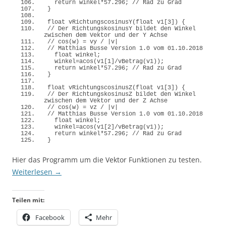
return
 winkel*
57.296
; 
// Rad zu Grad
}
float
vRichtungscosinusY
(
float
 v1
[
3
])
{
// Der RichtungskosinusY bildet den Winkel 
zwischen dem Vektor und der Y Achse
// cos(w) = vy / |v|
// Matthias Busse Version 1.0 vom 01.10.2018
float
 winkel;
  winkel=
acos
(
v1
[
1
]
/
vBetrag
(
v1
))
;
return
 winkel*
57.296
; 
// Rad zu Grad
}
float
vRichtungscosinusZ
(
float
 v1
[
3
])
{
// Der RichtungskosinusZ bildet den Winkel 
zwischen dem Vektor und der Z Achse
// cos(w) = vz / |v|
// Matthias Busse Version 1.0 vom 01.10.2018
float
 winkel;
  winkel=
acos
(
v1
[
2
]
/
vBetrag
(
v1
))
;
return
 winkel*
57.296
; 
// Rad zu Grad
}
Hier das Programm um die Vektor Funktionen zu testen.
Weiterlesen
→
Teilen mit:
Facebook
Mehr