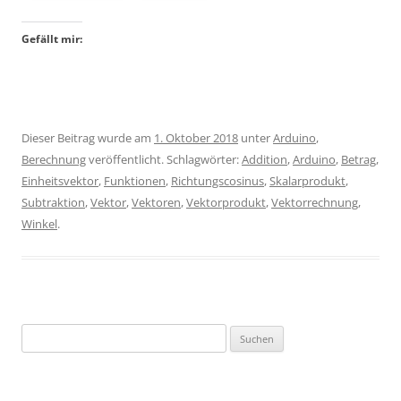
Gefällt mir:
Dieser Beitrag wurde am
1. Oktober 2018
unter
Arduino
,
Berechnung
veröffentlicht. Schlagwörter:
Addition
,
Arduino
,
Betrag
,
Einheitsvektor
,
Funktionen
,
Richtungscosinus
,
Skalarprodukt
,
Subtraktion
,
Vektor
,
Vektoren
,
Vektorprodukt
,
Vektorrechnung
,
Winkel
.
Suchen
nach: