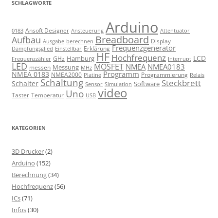
SCHLAGWORTE
Arduino
Ansoft Designer
Ansteuerung
Attentuator
0183
Breadboard
Aufbau
Display
Ausgabe
berechnen
Frequenzgenerator
Erklärung
Dämpfungsglied
Einstellbar
HF
Hochfrequenz
LCD
Hamburg
GHz
Frequenzzähler
Interrupt
LED
MOSFET
NMEA
NMEA0183
Messung
messen
MHz
Programm
NMEA 0183
NMEA2000
Programmierung
Relais
Platine
Schaltung
Steckbrett
Schalter
Software
Sensor
Simulation
video
Uno
Taster
Temperatur
USB
KATEGORIEN
3D Drucker
(2)
Arduino
(152)
Berechnung
(34)
Hochfrequenz
(56)
ICs
(71)
Infos
(30)