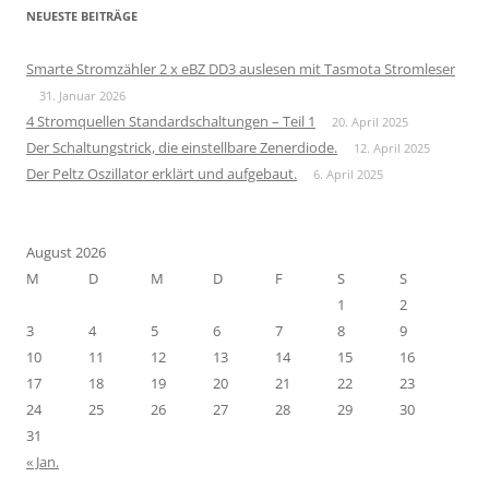
NEUESTE BEITRÄGE
Smarte Stromzähler 2 x eBZ DD3 auslesen mit Tasmota Stromleser
31. Januar 2026
4 Stromquellen Standardschaltungen – Teil 1
20. April 2025
Der Schaltungstrick, die einstellbare Zenerdiode.
12. April 2025
Der Peltz Oszillator erklärt und aufgebaut.
6. April 2025
August 2026
M
D
M
D
F
S
S
1
2
3
4
5
6
7
8
9
10
11
12
13
14
15
16
17
18
19
20
21
22
23
24
25
26
27
28
29
30
31
« Jan.