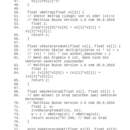
  v2
[
2
]
=v1
[
2
]
*z;
}
float
vBetrag
(
float
 v1
[
3
])
{
// Vektor Betrag (Länge) von v1 oder |v1|=z 
// Matthias Busse Version 1.0 vom 30.9.2018
float
 z;
  z=
sqrt
(
v1
[
0
]
*v1
[
0
]
 + v1
[
1
]
*v1
[
1
]
 + 
v1
[
2
]
*v1
[
2
])
;
return
 z;
}
float
vSkalarprodukt
(
float
 v1
[]
, 
float
 v2
[])
{
// Vektoren Skalar multiplizieren v1 * v2 = z 
// |V1| * |V2| * cos winkel_dawischen = z
// Wenn das Ergebis 0 ist, dann sind die 
Vektoren senkrecht zueinander
// Matthias Busse Version 1.0 vom 30.9.2018
float
 z;
  z= 
(
v1
[
0
]
*v2
[
0
])
 + 
(
v1
[
1
]
*v2
[
1
])
 + 
(
v1
[
2
]
*v2
[
2
])
;
return
 z;
}
float
vWinkelGrad
(
float
 v1
[]
, 
float
 v2
[])
{
// Den Winkel in Grad zwischen zwei Vektoren 
berechnen  
// Matthias Busse Version 1.0 vom 30.9.2018
float
 z, w;
  z=
vSkalarprodukt
(
v1, v2
)
;
  w = z / 
vBetrag
(
v1
)
 / 
vBetrag
(
v2
)
;
return
acos
(
w
)
*
57.296
; 
// Rad zu Grad
}
void
vVektorprodukt
(
float
 v1
[
3
]
, 
float
 v2
[
3
]
, 