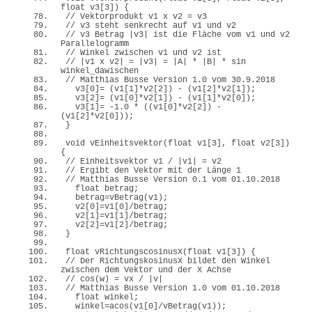
float
 v3
[
3
])
{
// Vektorprodukt v1 x v2 = v3
// v3 steht senkrecht auf v1 und v2
// v3 Betrag |v3| ist die Fläche vom v1 und v2 
Parallelogramm
// Winkel zwischen v1 und v2 ist 
// |v1 x v2| = |v3| = |A| * |B| * sin 
winkel_dawischen
// Matthias Busse Version 1.0 vom 30.9.2018
  v3
[
0
]
= 
(
v1
[
1
]
*v2
[
2
])
 - 
(
v1
[
2
]
*v2
[
1
])
;
  v3
[
2
]
= 
(
v1
[
0
]
*v2
[
1
])
 - 
(
v1
[
1
]
*v2
[
0
])
;
  v3
[
1
]
= 
-1.0
 * 
((
v1
[
0
]
*v2
[
2
])
 - 
(
v1
[
2
]
*v2
[
0
]))
;
}
void
vEinheitsvektor
(
float
 v1
[
3
]
, 
float
 v2
[
3
])
{
// Einheitsvektor v1 / |v1| = v2
// Ergibt den Vektor mit der Länge 1
// Matthias Busse Version 0.1 vom 01.10.2018
float
 betrag;
  betrag=
vBetrag
(
v1
)
;
  v2
[
0
]
=v1
[
0
]
/betrag;
  v2
[
1
]
=v1
[
1
]
/betrag;
  v2
[
2
]
=v1
[
2
]
/betrag;
}
float
vRichtungscosinusX
(
float
 v1
[
3
])
{
// Der RichtungskosinusX bildet den Winkel 
zwischen dem Vektor und der X Achse
// cos(w) = vx / |v|
// Matthias Busse Version 1.0 vom 01.10.2018
float
 winkel;
  winkel=
acos
(
v1
[
0
]
/
vBetrag
(
v1
))
;