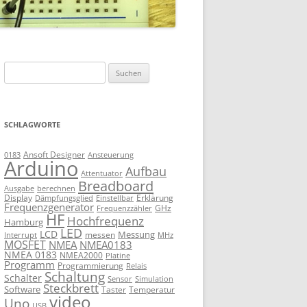
Suchen
nach:
SCHLAGWORTE
Ansoft Designer
Ansteuerung
0183
Arduino
Aufbau
Attentuator
Breadboard
Ausgabe
berechnen
Display
Erklärung
Dämpfungsglied
Einstellbar
Frequenzgenerator
GHz
Frequenzzähler
HF
Hochfrequenz
Hamburg
LED
LCD
Messung
messen
Interrupt
MHz
MOSFET
NMEA
NMEA0183
NMEA 0183
NMEA2000
Platine
Programm
Programmierung
Relais
Schaltung
Schalter
Sensor
Simulation
Steckbrett
Software
Taster
Temperatur
video
Uno
USB