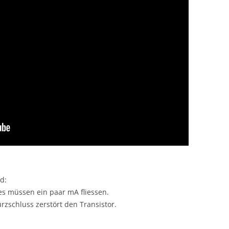
d:
es müssen ein paar mA fliessen.
Kurzschluss zerstört den Transistor.