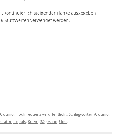
 kontinuierlich steigender Flanke ausgegeben
 16 Stützwerten verwendet werden.
Arduino
,
Hochfrequenz
veröffentlicht. Schlagwörter:
Arduino
,
erator
,
Impuls
,
Kurve
,
Sägezahn
,
Uno
.