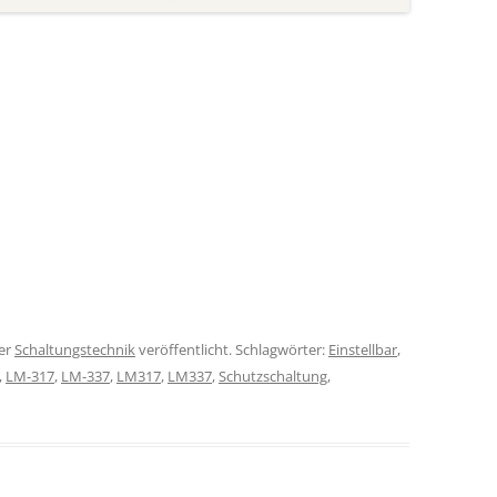
er
Schaltungstechnik
veröffentlicht. Schlagwörter:
Einstellbar
,
,
LM-317
,
LM-337
,
LM317
,
LM337
,
Schutzschaltung
,