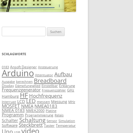
Suchen
nach:
SCHLAGWORTE
Ansoft Designer
Ansteuerung
0183
Arduino
Aufbau
Attentuator
Breadboard
Ausgabe
berechnen
Display
Erklärung
Dämpfungsglied
Einstellbar
Frequenzgenerator
GHz
Frequenzzähler
HF
Hochfrequenz
Hamburg
LED
LCD
Messung
messen
Interrupt
MHz
MOSFET
NMEA
NMEA0183
NMEA 0183
NMEA2000
Platine
Programm
Programmierung
Relais
Schaltung
Schalter
Sensor
Simulation
Steckbrett
Software
Taster
Temperatur
video
Uno
USB