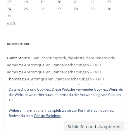
17
18
19
20
21
22
23
24
25
26
27
28
29
30
31
« Jan.
KOMMENTARE
Heinz Storr
zu
Der Schaltungstrick, die einstellbare Zenerdiode.
admin
zu
4 Stromquellen Standardschaltungen – Teil 1
admin
zu
4 Stromquellen Standardschaltungen – Teil 1
Thomas
zu
4 Stromquellen Standardschaltungen – Teil 1
Mats
zu
Einfache LED Konstantstromquelle aufbauen für 4-40V mit
Datenschutz und Cookies: Diese Website verwendet Cookies. Wenn du
2 Bauteilen, 1 Regler und 1 Widerstand.
die Website weiterhin nutzt, stimmst du der Verwendung von Cookies
zu.
Weitere Informationen, beispielsweise zur Kontrolle von Cookies,
findest du hier:
Cookie-Richtlinie
Stolz präsentiert von WordPress