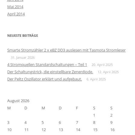
Mai 2014
April 2014
NEUESTE BEITRÄGE
Smarte Stromzähler 2 x eBZ DD3 auslesen mit Tasmota Stromleser
31. Januar 2026
4 Stromquellen Standardschaltungen – Teil 1
20. April 2025
Der Schaltungstrick, die einstellbare Zenerdiode.
12. April 2025
Der Peltz Oszillator erklärt und aufgebaut.
6. April 2025
August 2026
M
D
M
D
F
S
S
1
2
3
4
5
6
7
8
9
10
11
12
13
14
15
16