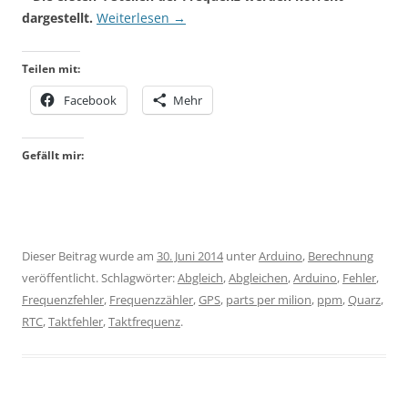
dargestellt.
Weiterlesen
→
Teilen mit:
Facebook
Mehr
Gefällt mir:
Dieser Beitrag wurde am
30. Juni 2014
unter
Arduino
,
Berechnung
veröffentlicht. Schlagwörter:
Abgleich
,
Abgleichen
,
Arduino
,
Fehler
,
Frequenzfehler
,
Frequenzzähler
,
GPS
,
parts per milion
,
ppm
,
Quarz
,
RTC
,
Taktfehler
,
Taktfrequenz
.