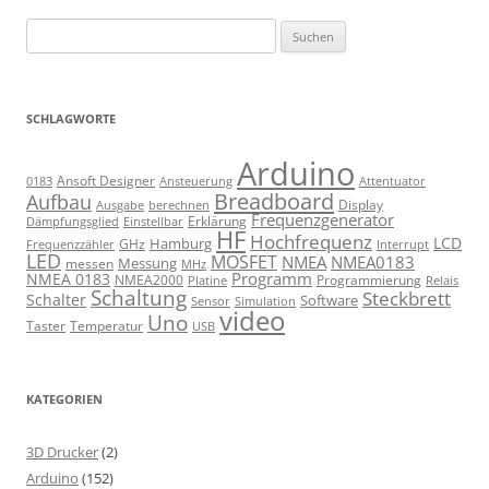
Suchen
nach:
SCHLAGWORTE
Arduino
Ansoft Designer
Ansteuerung
Attentuator
0183
Breadboard
Aufbau
Display
Ausgabe
berechnen
Frequenzgenerator
Erklärung
Dämpfungsglied
Einstellbar
HF
Hochfrequenz
LCD
Hamburg
GHz
Frequenzzähler
Interrupt
LED
MOSFET
NMEA
NMEA0183
Messung
messen
MHz
Programm
NMEA 0183
NMEA2000
Programmierung
Relais
Platine
Schaltung
Steckbrett
Schalter
Software
Sensor
Simulation
video
Uno
Taster
Temperatur
USB
KATEGORIEN
3D Drucker
(2)
Arduino
(152)