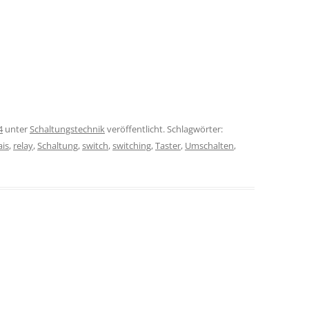
4
unter
Schaltungstechnik
veröffentlicht. Schlagwörter:
ais
,
relay
,
Schaltung
,
switch
,
switching
,
Taster
,
Umschalten
,