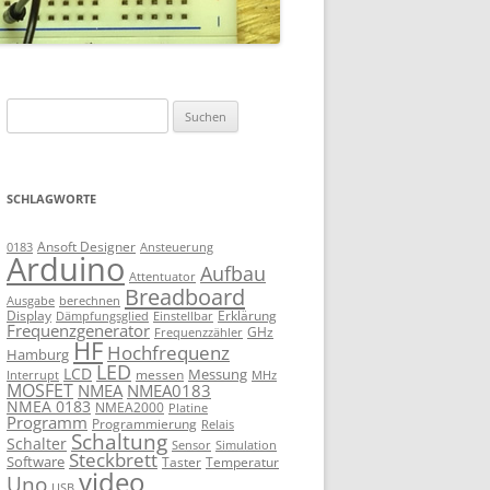
Suchen
nach:
SCHLAGWORTE
Ansoft Designer
Ansteuerung
0183
Arduino
Aufbau
Attentuator
Breadboard
Ausgabe
berechnen
Display
Erklärung
Dämpfungsglied
Einstellbar
Frequenzgenerator
GHz
Frequenzzähler
HF
Hochfrequenz
Hamburg
LED
LCD
Messung
messen
Interrupt
MHz
MOSFET
NMEA
NMEA0183
NMEA 0183
NMEA2000
Platine
Programm
Programmierung
Relais
Schaltung
Schalter
Sensor
Simulation
Steckbrett
Software
Taster
Temperatur
video
Uno
USB