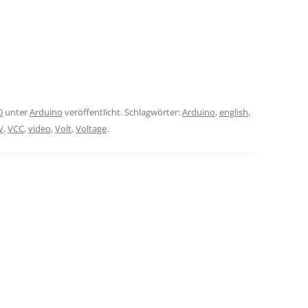
0
unter
Arduino
veröffentlicht. Schlagwörter:
Arduino
,
english
,
V
,
VCC
,
video
,
Volt
,
Voltage
.