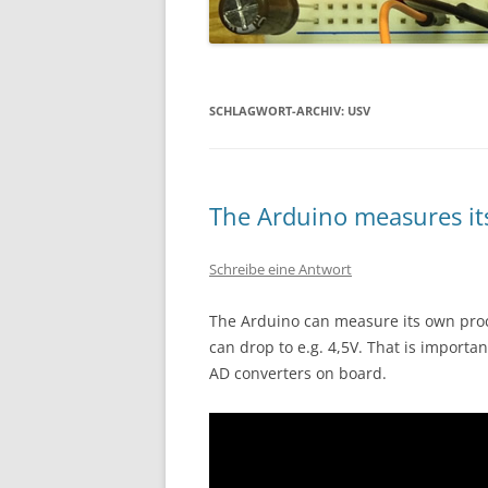
SCHLAGWORT-ARCHIV:
USV
The Arduino measures it
Schreibe eine Antwort
The Arduino can measure its own proce
can drop to e.g. 4,5V. That is import
AD converters on board.