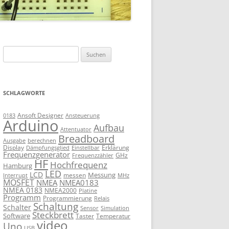
Suchen
nach:
SCHLAGWORTE
Ansoft Designer
Ansteuerung
0183
Arduino
Aufbau
Attentuator
Breadboard
Ausgabe
berechnen
Display
Erklärung
Dämpfungsglied
Einstellbar
Frequenzgenerator
GHz
Frequenzzähler
HF
Hochfrequenz
Hamburg
LED
LCD
Messung
messen
Interrupt
MHz
MOSFET
NMEA
NMEA0183
NMEA 0183
NMEA2000
Platine
Programm
Programmierung
Relais
Schaltung
Schalter
Sensor
Simulation
Steckbrett
Software
Taster
Temperatur
video
Uno
USB