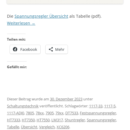
Die
Spannungsregler Übersicht
als Tabelle (pdf).
Weiterlesen
→
Teilen mit:
Facebook
Mehr
Gefällt mir:
Dieser Beitrag wurde am
30. Dezember 2023
unter
Schaltungstechnik
veröffentlicht. Schlagwörter:
1117-33
,
1117-5
,
1117-ADJ0
,
7805
,
78xx
,
7905
,
79xx
,
DT7533
,
Festspannungsregler
,
HT7333
,
HT7350
,
HT7550
,
LM317
,
Shuntregler
,
Spannungsregler
,
Tabelle
,
Übersicht
,
Vergleich
,
XC6206
.