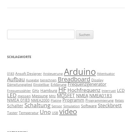
Suchen
nach:
SCHLAGWORTE
Arduino
Ansoft Designer
Ansteuerung
Attentuator
0183
Breadboard
Aufbau
Display
Ausgabe
berechnen
Frequenzgenerator
Erklärung
Dämpfungsglied
Einstellbar
HF
Hochfrequenz
LCD
Hamburg
GHz
Frequenzzähler
Interrupt
LED
MOSFET
NMEA
NMEA0183
Messung
messen
MHz
Programm
NMEA 0183
NMEA2000
Programmierung
Relais
Platine
Schaltung
Steckbrett
Schalter
Software
Sensor
Simulation
video
Uno
Taster
Temperatur
USB