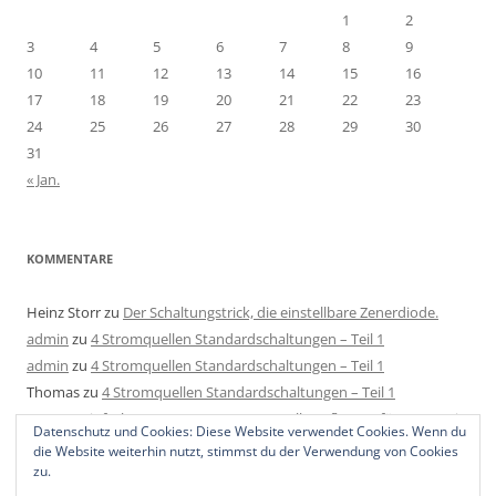
1
2
3
4
5
6
7
8
9
10
11
12
13
14
15
16
17
18
19
20
21
22
23
24
25
26
27
28
29
30
31
« Jan.
KOMMENTARE
Heinz Storr
zu
Der Schaltungstrick, die einstellbare Zenerdiode.
admin
zu
4 Stromquellen Standardschaltungen – Teil 1
admin
zu
4 Stromquellen Standardschaltungen – Teil 1
Thomas
zu
4 Stromquellen Standardschaltungen – Teil 1
Mats
zu
Einfache LED Konstantstromquelle aufbauen für 4-40V mit
Datenschutz und Cookies: Diese Website verwendet Cookies. Wenn du
2 Bauteilen, 1 Regler und 1 Widerstand.
die Website weiterhin nutzt, stimmst du der Verwendung von Cookies
zu.