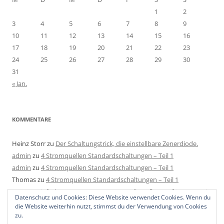
1
2
3
4
5
6
7
8
9
10
11
12
13
14
15
16
17
18
19
20
21
22
23
24
25
26
27
28
29
30
31
« Jan.
KOMMENTARE
Heinz Storr
zu
Der Schaltungstrick, die einstellbare Zenerdiode.
admin
zu
4 Stromquellen Standardschaltungen – Teil 1
admin
zu
4 Stromquellen Standardschaltungen – Teil 1
Thomas
zu
4 Stromquellen Standardschaltungen – Teil 1
Mats
zu
Einfache LED Konstantstromquelle aufbauen für 4-40V mit
Datenschutz und Cookies: Diese Website verwendet Cookies. Wenn du
2 Bauteilen, 1 Regler und 1 Widerstand.
die Website weiterhin nutzt, stimmst du der Verwendung von Cookies
zu.