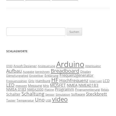
Suchen
nach:
SCHLAGWORTE
Arduino
Ansoft Designer
Ansteuerung
Attentuator
0183
Breadboard
Aufbau
Display
Ausgabe
berechnen
Frequenzgenerator
Erklärung
Dämpfungsglied
Einstellbar
HF
Hochfrequenz
LCD
Hamburg
GHz
Frequenzzähler
Interrupt
LED
MOSFET
NMEA
NMEA0183
Messung
messen
MHz
Programm
NMEA 0183
NMEA2000
Programmierung
Relais
Platine
Schaltung
Steckbrett
Schalter
Software
Sensor
Simulation
video
Uno
Taster
Temperatur
USB