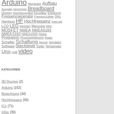
Arduino
Aufbau
Attentuator
Breadboard
Ausgabe
berechnen
Display
Erklärung
Dämpfungsglied
Einstellbar
Frequenzgenerator
GHz
Frequenzzähler
HF
Hochfrequenz
Hamburg
Interrupt
LED
LCD
Messung
messen
MHz
MOSFET
NMEA
NMEA0183
NMEA 0183
NMEA2000
Platine
Programm
Programmierung
Relais
Schaltung
Schalter
Sensor
Simulation
Steckbrett
Software
Taster
Temperatur
video
Uno
USB
KATEGORIEN
3D Drucker
(2)
Arduino
(152)
Berechnung
(34)
Hochfrequenz
(56)
ICs
(71)
Infos
(30)