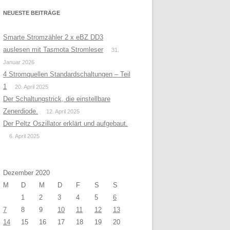
NEUESTE BEITRÄGE
Smarte Stromzähler 2 x eBZ DD3
auslesen mit Tasmota Stromleser
31.
Januar 2026
4 Stromquellen Standardschaltungen – Teil
1
20. April 2025
Der Schaltungstrick, die einstellbare
Zenerdiode.
12. April 2025
Der Peltz Oszillator erklärt und aufgebaut.
6. April 2025
Dezember 2020
M
D
M
D
F
S
S
1
2
3
4
5
6
7
8
9
10
11
12
13
14
15
16
17
18
19
20