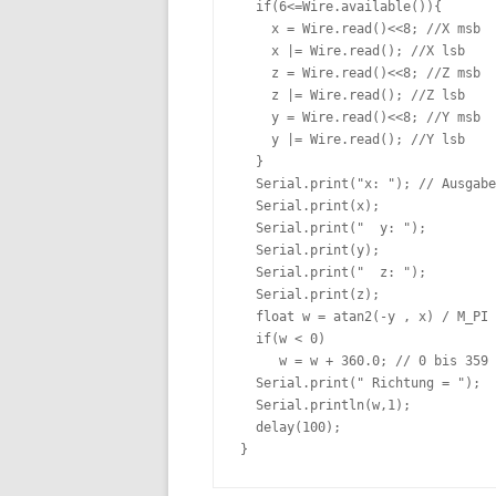
  if(6<=Wire.available()){

    x = Wire.read()<<8; //X msb

    x |= Wire.read(); //X lsb

    z = Wire.read()<<8; //Z msb

    z |= Wire.read(); //Z lsb

    y = Wire.read()<<8; //Y msb

    y |= Wire.read(); //Y lsb

  }

  Serial.print("x: "); // Ausgabe
  Serial.print(x);

  Serial.print("  y: ");

  Serial.print(y);

  Serial.print("  z: ");

  Serial.print(z);

  float w = atan2(-y , x) / M_PI 
  if(w < 0)

     w = w + 360.0; // 0 bis 359 
  Serial.print(" Richtung = ");

  Serial.println(w,1);

  delay(100);

}