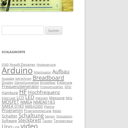
Suchen
nach:
SCHLAGWORTE
Ansoft Designer
Ansteuerung
0183
Arduino
Aufbau
Attentuator
Breadboard
Ausgabe
berechnen
Display
Erklärung
Dämpfungsglied
Einstellbar
Frequenzgenerator
GHz
Frequenzzähler
HF
Hochfrequenz
Hamburg
LED
LCD
Messung
messen
Interrupt
MHz
MOSFET
NMEA
NMEA0183
NMEA 0183
NMEA2000
Platine
Programm
Programmierung
Relais
Schaltung
Schalter
Sensor
Simulation
Steckbrett
Software
Taster
Temperatur
video
Uno
USB