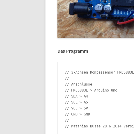
Das Programm
// 3-Achsen Kompassensor HMC5883L
//

// Anschlüsse

// HMC5883L > Arduino Uno

// SDA > A4

// SCL > A5

// VCC > 5V

// GND > GND

//

// Matthias Busse 28.6.2014 Versi