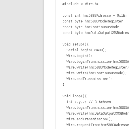
#include < Wire.h>

const int hmc5883Adresse = 0x1E; 
const byte hmc5883ModeRegister   
const byte hmcContinuousMode     
const byte hmcDataOutputXMSBAdres
void setup(){

  Serial.begin(38400);

  Wire.begin();

  Wire.beginTransmission(hmc5883A
  Wire.write(hmc5883ModeRegister)
  Wire.write(hmcContinuousMode); 
  Wire.endTransmission();

}

void loop(){

  int x,y,z; // 3 Achsen

  Wire.beginTransmission(hmc5883A
  Wire.write(hmcDataOutputXMSBAdr
  Wire.endTransmission();

  Wire.requestFrom(hmc5883Adresse