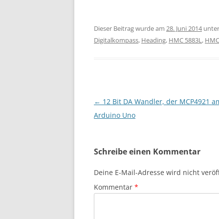
Dieser Beitrag wurde am
28. Juni 2014
unte
Digitalkompass
,
Heading
,
HMC 5883L
,
HMC
Beitragsnavigation
←
12 Bit DA Wandler, der MCP4921 a
Arduino Uno
Schreibe einen Kommentar
Deine E-Mail-Adresse wird nicht veröff
Kommentar
*