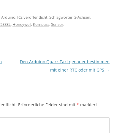
r
Arduino
,
ICs
veröffentlicht. Schlagwörter:
3-Achsen
,
5883L
,
Honeywell
,
Kompass
,
Sensor
.
m
Den Arduino Quarz Takt genauer bestimmen
mit einer RTC oder mit GPS
→
entlicht.
Erforderliche Felder sind mit
*
markiert