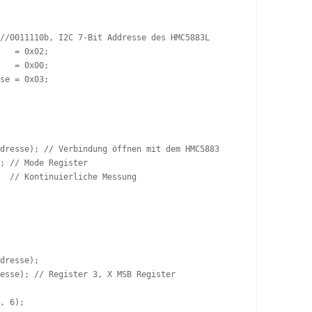
//0011110b, I2C 7-Bit Addresse des HMC5883L

   = 0x02;

   = 0x00;

se = 0x03;

dresse); // Verbindung öffnen mit dem HMC5883

; // Mode Register

  // Kontinuierliche Messung

dresse);

esse); // Register 3, X MSB Register

, 6);
