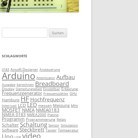
Suchen
nach:
SCHLAGWORTE
Ansoft Designer
Ansteuerung
0183
Arduino
Aufbau
Attentuator
Breadboard
Ausgabe
berechnen
Display
Erklärung
Dämpfungsglied
Einstellbar
Frequenzgenerator
GHz
Frequenzzähler
HF
Hochfrequenz
Hamburg
LED
LCD
Messung
messen
Interrupt
MHz
MOSFET
NMEA
NMEA0183
NMEA 0183
NMEA2000
Platine
Programm
Programmierung
Relais
Schaltung
Schalter
Sensor
Simulation
Steckbrett
Software
Taster
Temperatur
video
Uno
USB