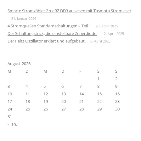
Smarte Stromzähler 2 x eBZ DD3 auslesen mit Tasmota Stromleser
31. Januar 2026
4 Stromquellen Standardschaltungen – Teil 1
20. April 2025
Der Schaltungstrick, die einstellbare Zenerdiode.
12. April 2025
Der Peltz Oszillator erklärt und aufgebaut.
6. April 2025
August 2026
M
D
M
D
F
S
S
1
2
3
4
5
6
7
8
9
10
11
12
13
14
15
16
17
18
19
20
21
22
23
24
25
26
27
28
29
30
31
« Jan.