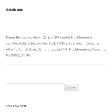
Gefällt mir:
Dieser Beitrag wurde am
25. Juni 2018
unter
Hochfrequenz
veröffentlicht. Schlagwörter:
3 dB
,
3.6GHz
,
3dB
,
Ansoft Designer
,
Attentuator
,
Aufbau
,
Dämpfungsglied
,
HF
,
Hochfrequenz
,
Messung
,
NWT4000
,
PI
,
RF
.
Suchen
nach:
SCHLAGWORTE