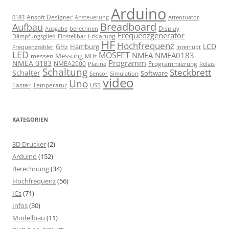
Arduino
Ansoft Designer
Ansteuerung
Attentuator
0183
Breadboard
Aufbau
Display
Ausgabe
berechnen
Frequenzgenerator
Erklärung
Dämpfungsglied
Einstellbar
HF
Hochfrequenz
LCD
Hamburg
GHz
Frequenzzähler
Interrupt
LED
MOSFET
NMEA
NMEA0183
Messung
messen
MHz
Programm
NMEA 0183
NMEA2000
Programmierung
Relais
Platine
Schaltung
Steckbrett
Schalter
Software
Sensor
Simulation
video
Uno
Taster
Temperatur
USB
KATEGORIEN
3D Drucker
(2)
Arduino
(152)
Berechnung
(34)
Hochfrequenz
(56)
ICs
(71)
Infos
(30)
Modellbau
(11)