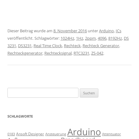
Dieser Beitrag wurde am
8. November 2016
unter
Arduino
,
ICs
veröffentlicht. Schlagwörter:
1024Hz
,
1Hz
,
2ppm
,
4096
,
8192Hz
,
DS
3231
,
DS3231
,
Real Time Clock
,
Rechteck
,
Rechteck Generator
,
Rechteckgenerator
,
Rechtecksignal
,
RTC3231
,
ZS-042
.
Suchen
nach:
SCHLAGWORTE
Arduino
Ansoft Designer
Ansteuerung
Attentuator
0183