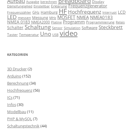
Breadboard
Aufbau
Display
Ausgabe
berechnen
Frequenzgenerator
Erklärung
Dämpfungsglied
Einstellbar
HF
Hochfrequenz
LCD
Hamburg
GHz
Frequenzzähler
Interrupt
LED
MOSFET
NMEA
NMEA0183
Messung
messen
MHz
Programm
NMEA 0183
NMEA2000
Programmierung
Relais
Platine
Schaltung
Steckbrett
Schalter
Software
Sensor
Simulation
video
Uno
Taster
Temperatur
USB
KATEGORIEN
3D Drucker
(2)
Arduino
(152)
Berechnung
(34)
Hochfrequenz
(56)
ICs
(71)
Infos
(30)
Modellbau
(11)
PHP & MySQL
(7)
Schaltungstechnik
(44)