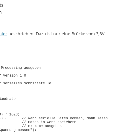
ts
n
hier
beschrieben. Dazu ist nur eine Brücke vom 3,3V
 Processing ausgeben
7 Version 1.0
r seriellen Schnittstelle
Baudrate
0
)
 * 1023;
))
{
// Wenn serielle Daten kommen, dann lesen
           
// Daten in wert speichern
// n: Name ausgeben
Spannung messen"
)
;