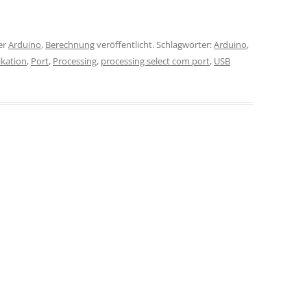
er
Arduino
,
Berechnung
veröffentlicht. Schlagwörter:
Arduino
,
kation
,
Port
,
Processing
,
processing select com port
,
USB