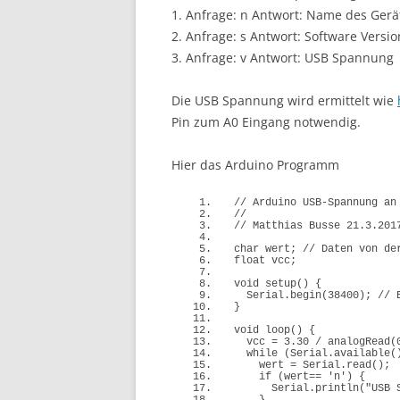
1. Anfrage: n Antwort: Name des Gerä
2. Anfrage: s Antwort: Software Versio
3. Anfrage: v Antwort: USB Spannung
Die USB Spannung wird ermittelt wie
Pin zum A0 Eingang notwendig.
Hier das Arduino Programm
// Arduino USB-Spannung an
//
// Matthias Busse 21.3.201
char
 wert; 
// Daten von de
float
 vcc;
void
setup
()
{
  Serial.
begin
(
38400
)
; 
// 
}
void
loop
()
{
  vcc = 
3.30
 / 
analogRead
(
while
(
Serial.
available
(
    wert = Serial.
read
()
; 
if
(
wert== 
'n'
)
{
      Serial.
println
(
"USB 