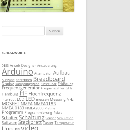
Suchen
nach:
SCHLAGWORTE
Ansoft Designer
Ansteuerung
0183
Arduino
Aufbau
Attentuator
Breadboard
Ausgabe
berechnen
Display
Erklärung
Dämpfungsglied
Einstellbar
Frequenzgenerator
GHz
Frequenzzähler
HF
Hochfrequenz
Hamburg
LED
LCD
Messung
messen
Interrupt
MHz
MOSFET
NMEA
NMEA0183
NMEA 0183
NMEA2000
Platine
Programm
Programmierung
Relais
Schaltung
Schalter
Sensor
Simulation
Steckbrett
Software
Taster
Temperatur
video
Uno
USB