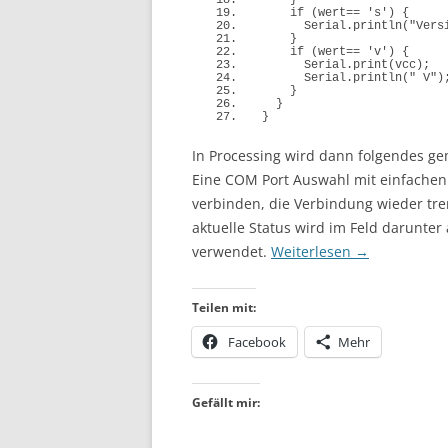
}
if
(
wert== 
's'
)
{
      Serial.
println
(
"Vers
}
if
(
wert== 
'v'
)
{
      Serial.
print
(
vcc
)
;
      Serial.
println
(
" V"
)
}
}
}
In Processing wird dann folgendes g
Eine COM Port Auswahl mit einfachen
verbinden, die Verbindung wieder tre
aktuelle Status wird im Feld darunte
verwendet.
Weiterlesen
→
Teilen mit:
Facebook
Mehr
Gefällt mir: