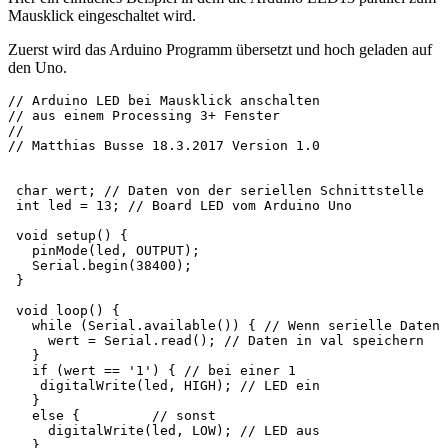
Mausklick eingeschaltet wird.
Zuerst wird das Arduino Programm übersetzt und hoch geladen auf
den Uno.
// Arduino LED bei Mausklick anschalten

// aus einem Processing 3+ Fenster

//

// Matthias Busse 18.3.2017 Version 1.0

 char wert; // Daten von der seriellen Schnittstelle

 int led = 13; // Board LED vom Arduino Uno

 void setup() {

   pinMode(led, OUTPUT); 

   Serial.begin(38400); 

 }

 void loop() {

   while (Serial.available()) { // Wenn serielle Daten 
     wert = Serial.read(); // Daten in val speichern

   }

   if (wert == '1') { // bei einer 1

    digitalWrite(led, HIGH); // LED ein

   } 

   else {         // sonst

     digitalWrite(led, LOW); // LED aus

   }
