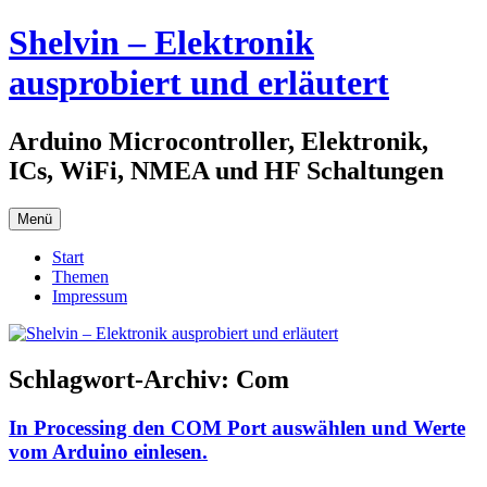
Zum
Shelvin – Elektronik
Inhalt
springen
ausprobiert und erläutert
Arduino Microcontroller, Elektronik,
ICs, WiFi, NMEA und HF Schaltungen
Menü
Start
Themen
Impressum
Schlagwort-Archiv:
Com
In Processing den COM Port auswählen und Werte
vom Arduino einlesen.