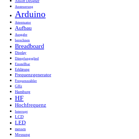
Ansoft Designer
Ansteuerung
Arduino
Attentuator
Aufbau
Ausgabe
berechnen
Breadboard
Display
Dämpfungsglied
Einstellbar
Erklärung
Frequenzgenerator
Frequenzzähler
GHz
Hamburg
HF
Hochfrequenz
Interrupt
LCD
LED
messen
Messung