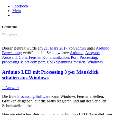
Facebook
Mehr
Gefällt mir:
Wird geladen …
Dieser Beitrag wurde am
21. März 2017
von
admin
unter
Arduino
,
Berechnung
veröffentlicht. Schlagwörter:
Arduino
,
Ausgabe
,
Auswahl
,
Com
,
Fenster
,
Kommunikation
,
Port
,
Processing
,
processing select com port
,
USB Spannung messen
,
Windows
.
Arduino LED mit Processing 3 per Mausklick
schalten aus Windows
1 Antwort
Die freie
Processing Software
kann Windows Fenster erstellen,
Grafiken ausgeben, auf die Maus reagieren und mit der Seriellen
Schnittstellen arbeiten.
Hier ein einfaches Beispiel in dem die Arduino LED13 parallel zum