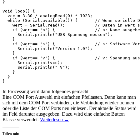
}

void loop() {

  vcc = 3.30 / analogRead(0) * 1023;

  while (Serial.available()) {       // Wenn serielle D
    wert = Serial.read();            // Daten in wert s
    if (wert== 'n') {                // n: Name ausgebe
      Serial.println("USB Spannung messen");

    }

    if (wert== 's') {                // s: Software Ver
      Serial.println("Version 1.0");

    }

    if (wert== 'v') {                // v: Spannung aus
      Serial.print(vcc);

      Serial.println(" V");

    }

  }

}
In Processing wird dann folgendes gemacht
Eine COM Port Auswahl mit einfachen Pfeiltasten. Dann kann man
sich mit dem COM Port verbinden, die Verbindung wieder trennen
oder die Liste der COM Ports neu einlesen. Der aktuelle Status wird
im Feld darunter ausgegeben. Dazu wird eine einfache Button
Klasse verwendet.
Weiterlesen
→
Teilen mit: