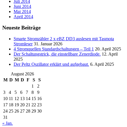
Juli 2014
Juni 2014
Mai 2014
April 2014
Neueste Beiträge
Smarte Stromzähler 2 x eBZ DD3 auslesen mit Tasmota
Stromleser
31. Januar 2026
4 Stromquellen Standardschaltungen – Teil 1
20. April 2025
Der Schaltungstrick, die einstellbare Zenerdiode.
12. April
2025
Der Peltz Oszillator erklärt und aufgebaut.
6. April 2025
August 2026
M
D
M
D
F
S
S
1
2
3
4
5
6
7
8
9
10
11
12
13
14
15
16
17
18
19
20
21
22
23
24
25
26
27
28
29
30
31
« Jan.