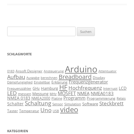
Suchen
nach:
SCHLAGWORTE
Arduino
Ansoft Designer
Ansteuerung
Attentuator
0183
Breadboard
Aufbau
Display
Ausgabe
berechnen
Frequenzgenerator
Erklärung
Dämpfungsglied
Einstellbar
HF
Hochfrequenz
LCD
Hamburg
GHz
Frequenzzähler
Interrupt
LED
MOSFET
NMEA
NMEA0183
Messung
messen
MHz
Programm
NMEA 0183
NMEA2000
Programmierung
Relais
Platine
Schaltung
Steckbrett
Schalter
Software
Sensor
Simulation
video
Uno
Taster
Temperatur
USB
KATEGORIEN