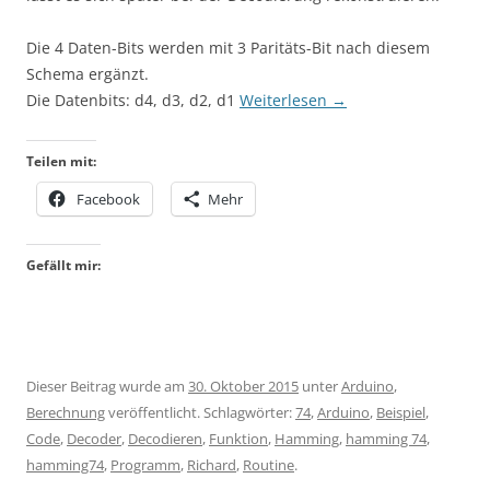
Die 4 Daten-Bits werden mit 3 Paritäts-Bit nach diesem
Schema ergänzt.
Die Datenbits: d4, d3, d2, d1
Weiterlesen
→
Teilen mit:
Facebook
Mehr
Gefällt mir:
Dieser Beitrag wurde am
30. Oktober 2015
unter
Arduino
,
Berechnung
veröffentlicht. Schlagwörter:
74
,
Arduino
,
Beispiel
,
Code
,
Decoder
,
Decodieren
,
Funktion
,
Hamming
,
hamming 74
,
hamming74
,
Programm
,
Richard
,
Routine
.