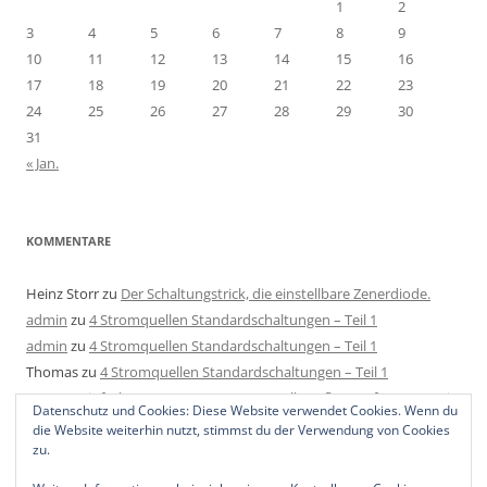
1
2
3
4
5
6
7
8
9
10
11
12
13
14
15
16
17
18
19
20
21
22
23
24
25
26
27
28
29
30
31
« Jan.
KOMMENTARE
Heinz Storr
zu
Der Schaltungstrick, die einstellbare Zenerdiode.
admin
zu
4 Stromquellen Standardschaltungen – Teil 1
admin
zu
4 Stromquellen Standardschaltungen – Teil 1
Thomas
zu
4 Stromquellen Standardschaltungen – Teil 1
Mats
zu
Einfache LED Konstantstromquelle aufbauen für 4-40V mit
Datenschutz und Cookies: Diese Website verwendet Cookies. Wenn du
2 Bauteilen, 1 Regler und 1 Widerstand.
die Website weiterhin nutzt, stimmst du der Verwendung von Cookies
zu.