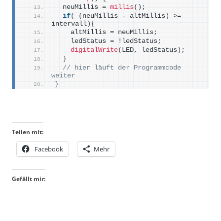
  neuMillis = 
millis
()
;
if
(
(
neuMillis - altMillis
)
>
= 
intervall
){
    altMillis = neuMillis;
    ledStatus = !ledStatus;
digitalWrite
(
LED, ledStatus
)
;
}
// hier läuft der Programmcode 
weiter
}
Teilen mit:
Facebook
Mehr
Gefällt mir: