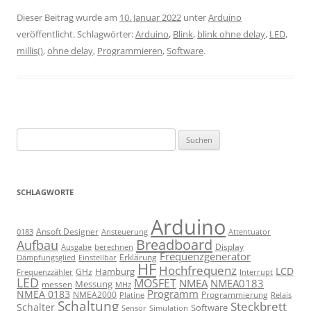
Dieser Beitrag wurde am
10. Januar 2022
unter
Arduino
veröffentlicht. Schlagwörter:
Arduino
,
Blink
,
blink ohne delay
,
LED
,
millis()
,
ohne delay
,
Programmieren
,
Software
.
Suchen
nach:
SCHLAGWORTE
Arduino
Ansoft Designer
Ansteuerung
Attentuator
0183
Breadboard
Aufbau
Display
Ausgabe
berechnen
Frequenzgenerator
Erklärung
Dämpfungsglied
Einstellbar
HF
Hochfrequenz
LCD
Hamburg
GHz
Frequenzzähler
Interrupt
LED
MOSFET
NMEA
NMEA0183
Messung
messen
MHz
Programm
NMEA 0183
NMEA2000
Programmierung
Relais
Platine
Schaltung
Steckbrett
Schalter
Software
Sensor
Simulation