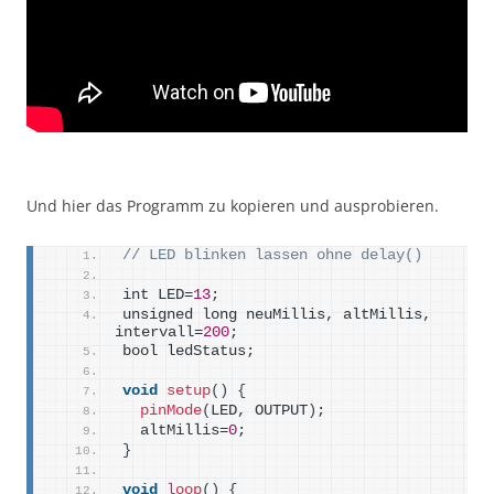
Und hier das Programm zu kopieren und ausprobieren.
// LED blinken lassen ohne delay()
int LED=
13
;
unsigned long neuMillis, altMillis, 
intervall=
200
;
bool ledStatus;
void
setup
()
{
pinMode
(
LED, OUTPUT
)
;
  altMillis=
0
;
}
void
loop
()
{