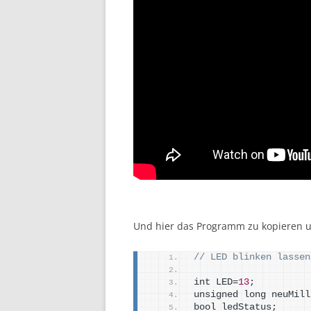
Und hier das Programm zu kopieren 
// LED blinken lassen
int LED=
13
;
unsigned long neuMill
bool ledStatus;