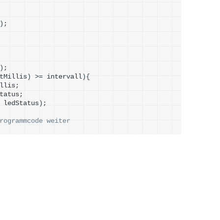
)
;
)
;
tMillis
)
>
= intervall
){
llis;
tatus;
 ledStatus
)
;
rogrammcode weiter