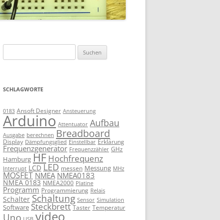
Suchen
nach:
SCHLAGWORTE
Ansoft Designer
Ansteuerung
0183
Arduino
Aufbau
Attentuator
Breadboard
Ausgabe
berechnen
Display
Erklärung
Dämpfungsglied
Einstellbar
Frequenzgenerator
GHz
Frequenzzähler
HF
Hochfrequenz
Hamburg
LED
LCD
Messung
messen
Interrupt
MHz
MOSFET
NMEA
NMEA0183
NMEA 0183
NMEA2000
Platine
Programm
Programmierung
Relais
Schaltung
Schalter
Sensor
Simulation
Steckbrett
Software
Taster
Temperatur
video
Uno
USB