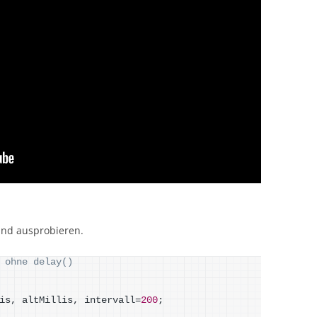
und ausprobieren.
 ohne delay()
is, altMillis, intervall=
200
;