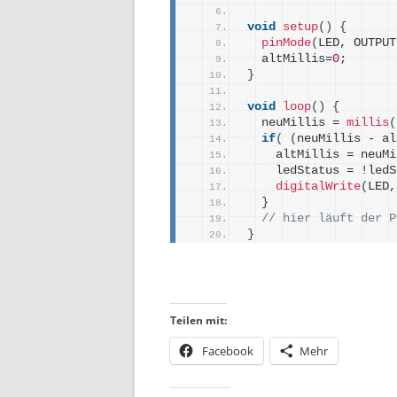
void
setup
()
{
pinMode
(
LED, OUTPUT
  altMillis=
0
;
}
void
loop
()
{
  neuMillis = 
millis
(
if
(
(
neuMillis - al
    altMillis = neuMi
    ledStatus = !ledS
digitalWrite
(
LED,
}
// hier läuft der P
}
Teilen mit:
Facebook
Mehr