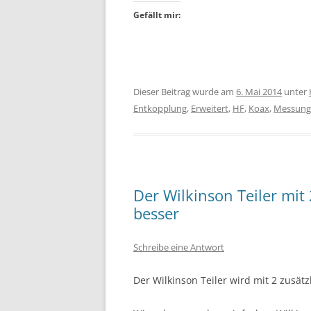
Gefällt mir:
Dieser Beitrag wurde am
6. Mai 2014
unter
Entkopplung
,
Erweitert
,
HF
,
Koax
,
Messung
Der Wilkinson Teiler mit
besser
Schreibe eine Antwort
Der Wilkinson Teiler wird mit 2 zusät