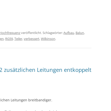
Hochfrequenz
veröffentlicht. Schlagwörter:
Aufbau
,
Balun
,
en
,
RG59
,
Teiler
,
verbessert
,
Wilkinson
.
 2 zusätzlichen Leitungen entkoppelt
zlichen Leitungen breitbandiger.