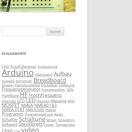
Suchen
nach:
SCHLAGWORTE
Ansoft Designer
Ansteuerung
0183
Arduino
Aufbau
Attentuator
Breadboard
Ausgabe
berechnen
Display
Erklärung
Dämpfungsglied
Einstellbar
Frequenzgenerator
GHz
Frequenzzähler
HF
Hochfrequenz
Hamburg
LED
LCD
Messung
messen
Interrupt
MHz
MOSFET
NMEA
NMEA0183
NMEA 0183
NMEA2000
Platine
Programm
Programmierung
Relais
Schaltung
Schalter
Sensor
Simulation
Steckbrett
Software
Taster
Temperatur
video
Uno
USB