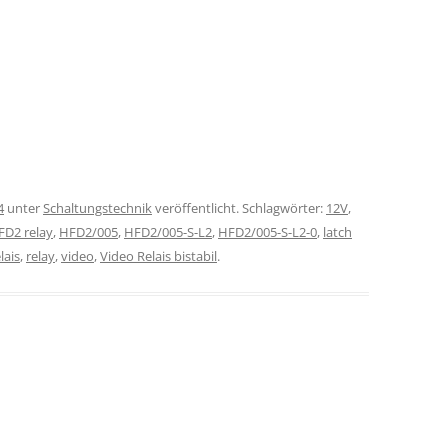
4
unter
Schaltungstechnik
veröffentlicht. Schlagwörter:
12V
,
FD2 relay
,
HFD2/005
,
HFD2/005-S-L2
,
HFD2/005-S-L2-0
,
latch
lais
,
relay
,
video
,
Video Relais bistabil
.