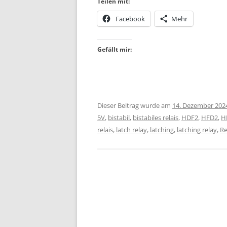
Teilen mit:
Facebook
Mehr
Gefällt mir:
Dieser Beitrag wurde am
14. Dezember 202
5V
,
bistabil
,
bistabiles relais
,
HDF2
,
HFD2
,
H
relais
,
latch relay
,
latching
,
latching relay
,
Re