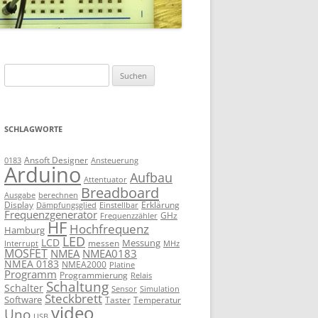
Suchen
nach:
SCHLAGWORTE
Ansoft Designer
Ansteuerung
0183
Arduino
Aufbau
Attentuator
Breadboard
Ausgabe
berechnen
Display
Erklärung
Dämpfungsglied
Einstellbar
Frequenzgenerator
GHz
Frequenzzähler
HF
Hochfrequenz
Hamburg
LED
LCD
Messung
messen
Interrupt
MHz
MOSFET
NMEA
NMEA0183
NMEA 0183
NMEA2000
Platine
Programm
Programmierung
Relais
Schaltung
Schalter
Sensor
Simulation
Steckbrett
Software
Taster
Temperatur
video
Uno
USB