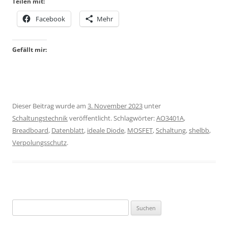
Teilen mit:
Facebook
Mehr
Gefällt mir:
Dieser Beitrag wurde am
3. November 2023
unter
Schaltungstechnik
veröffentlicht. Schlagwörter:
AO3401A
,
Breadboard
,
Datenblatt
,
ideale Diode
,
MOSFET
,
Schaltung
,
shelbb
,
Verpolungsschutz
.
Suchen
nach: