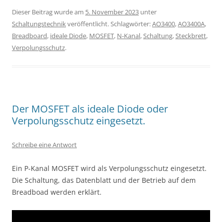
Dieser Beitrag wurde am
5. November 2023
unter
Schaltungstechnik
veröffentlicht. Schlagwörter:
AO3400
,
AO3400A
,
Breadboard
,
ideale Diode
,
MOSFET
,
N-Kanal
,
Schaltung
,
Steckbrett
,
Verpolungsschutz
.
Der MOSFET als ideale Diode oder
Verpolungsschutz eingesetzt.
Schreibe eine Antwort
Ein P-Kanal MOSFET wird als Verpolungsschutz eingesetzt.
Die Schaltung, das Datenblatt und der Betrieb auf dem
Breadboad werden erklärt.