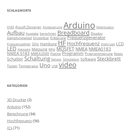
SCHLAGWORTE
Arduino
Ansoft Designer
Ansteuerung
Attentuator
0183
Breadboard
Aufbau
Display
Ausgabe
berechnen
Frequenzgenerator
Erklärung
Dämpfungsglied
Einstellbar
HF
Hochfrequenz
LCD
Hamburg
GHz
Frequenzzähler
Interrupt
LED
MOSFET
NMEA
NMEA0183
Messung
messen
MHz
Programm
NMEA 0183
NMEA2000
Programmierung
Relais
Platine
Schaltung
Steckbrett
Schalter
Software
Sensor
Simulation
video
Uno
Taster
Temperatur
USB
KATEGORIEN
3D Drucker
(2)
Arduino
(152)
Berechnung
(34)
Hochfrequenz
(56)
ICs
(71)