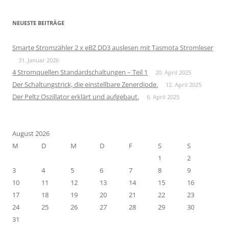
NEUESTE BEITRÄGE
Smarte Stromzähler 2 x eBZ DD3 auslesen mit Tasmota Stromleser
31. Januar 2026
4 Stromquellen Standardschaltungen – Teil 1
20. April 2025
Der Schaltungstrick, die einstellbare Zenerdiode.
12. April 2025
Der Peltz Oszillator erklärt und aufgebaut.
6. April 2025
August 2026
M
D
M
D
F
S
S
1
2
3
4
5
6
7
8
9
10
11
12
13
14
15
16
17
18
19
20
21
22
23
24
25
26
27
28
29
30
31