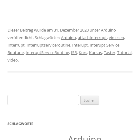
Dieser Beitrag wurde am
31. Dezember 2020
unter
Arduino
veröffentlicht. Schlagwörter:
Arduino
,
attachInterrupt
,
einlesen
,
Interrupt
,
Interruptserviceroutine
,
Interupt
,
Interupt Service
Routune
,
InteruptServiceRoutine
,
ISR
,
Kurs
,
Kursus
,
Taster
,
Tutorial
,
video
.
Suchen
nach:
SCHLAGWORTE
Arduino