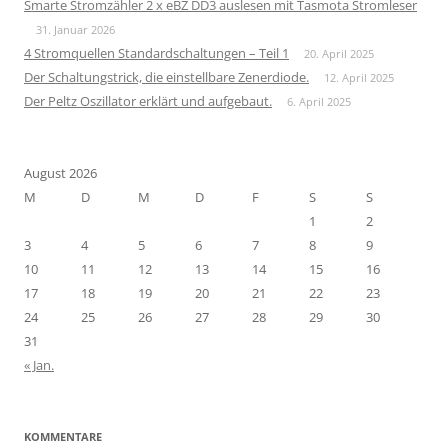
Smarte Stromzähler 2 x eBZ DD3 auslesen mit Tasmota Stromleser
31. Januar 2026
4 Stromquellen Standardschaltungen – Teil 1
20. April 2025
Der Schaltungstrick, die einstellbare Zenerdiode.
12. April 2025
Der Peltz Oszillator erklärt und aufgebaut.
6. April 2025
August 2026
M
D
M
D
F
S
S
1
2
3
4
5
6
7
8
9
10
11
12
13
14
15
16
17
18
19
20
21
22
23
24
25
26
27
28
29
30
31
« Jan.
KOMMENTARE