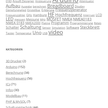
Ansoft Designer
Ansteuerung
Attentuator
0183
Breadboard
Aufbau
Display
Ausgabe
berechnen
Frequenzgenerator
Erklärung
Dämpfungsglied
Einstellbar
HF
Hochfrequenz
LCD
Hamburg
GHz
Frequenzzähler
Interrupt
LED
MOSFET
NMEA
NMEA0183
Messung
messen
MHz
Programm
NMEA 0183
NMEA2000
Programmierung
Relais
Platine
Schaltung
Steckbrett
Schalter
Software
Sensor
Simulation
video
Uno
Taster
Temperatur
USB
KATEGORIEN
3D Drucker
(2)
Arduino
(152)
Berechnung
(34)
Hochfrequenz
(56)
ICs
(71)
Infos
(30)
Modellbau
(11)
PHP & MySQL
(7)
Schaltungstechnik
(44)