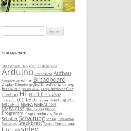
Suchen
nach:
SCHLAGWORTE
Ansoft Designer
Ansteuerung
0183
Arduino
Aufbau
Attentuator
Breadboard
Ausgabe
berechnen
Display
Erklärung
Dämpfungsglied
Einstellbar
Frequenzgenerator
GHz
Frequenzzähler
HF
Hochfrequenz
Hamburg
LED
LCD
Messung
messen
Interrupt
MHz
MOSFET
NMEA
NMEA0183
NMEA 0183
NMEA2000
Platine
Programm
Programmierung
Relais
Schaltung
Schalter
Sensor
Simulation
Steckbrett
Software
Taster
Temperatur
video
Uno
USB