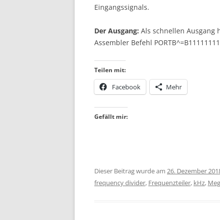
Eingangssignals.
Der Ausgang:
Als schnellen Ausgang
Assembler Befehl PORTB^=B11111111
Teilen mit:
Facebook
Mehr
Gefällt mir:
Dieser Beitrag wurde am
26. Dezember 201
frequency divider
,
Frequenzteiler
,
kHz
,
Meg