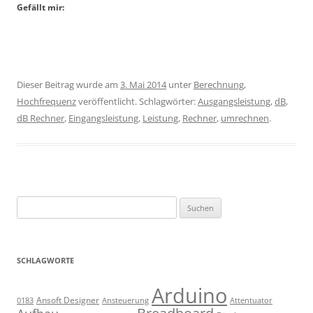
Gefällt mir:
Dieser Beitrag wurde am
3. Mai 2014
unter
Berechnung
,
Hochfrequenz
veröffentlicht. Schlagwörter:
Ausgangsleistung
,
dB
,
dB Rechner
,
Eingangsleistung
,
Leistung
,
Rechner
,
umrechnen
.
Suchen
nach:
SCHLAGWORTE
Arduino
Ansoft Designer
Ansteuerung
Attentuator
0183