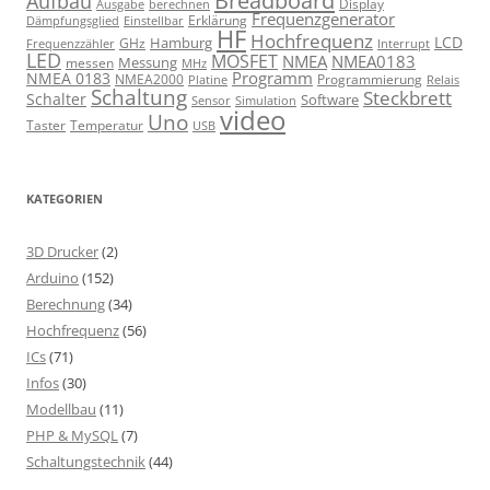
Breadboard
Aufbau
Display
Ausgabe
berechnen
Frequenzgenerator
Erklärung
Dämpfungsglied
Einstellbar
HF
Hochfrequenz
LCD
Hamburg
GHz
Frequenzzähler
Interrupt
LED
MOSFET
NMEA
NMEA0183
Messung
messen
MHz
Programm
NMEA 0183
NMEA2000
Programmierung
Relais
Platine
Schaltung
Steckbrett
Schalter
Software
Sensor
Simulation
video
Uno
Taster
Temperatur
USB
KATEGORIEN
3D Drucker
(2)
Arduino
(152)
Berechnung
(34)
Hochfrequenz
(56)
ICs
(71)
Infos
(30)
Modellbau
(11)
PHP & MySQL
(7)
Schaltungstechnik
(44)