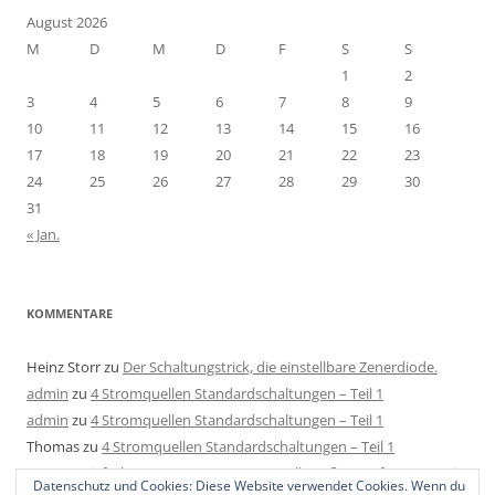
August 2026
M
D
M
D
F
S
S
1
2
3
4
5
6
7
8
9
10
11
12
13
14
15
16
17
18
19
20
21
22
23
24
25
26
27
28
29
30
31
« Jan.
KOMMENTARE
Heinz Storr
zu
Der Schaltungstrick, die einstellbare Zenerdiode.
admin
zu
4 Stromquellen Standardschaltungen – Teil 1
admin
zu
4 Stromquellen Standardschaltungen – Teil 1
Thomas
zu
4 Stromquellen Standardschaltungen – Teil 1
Mats
zu
Einfache LED Konstantstromquelle aufbauen für 4-40V mit
Datenschutz und Cookies: Diese Website verwendet Cookies. Wenn du