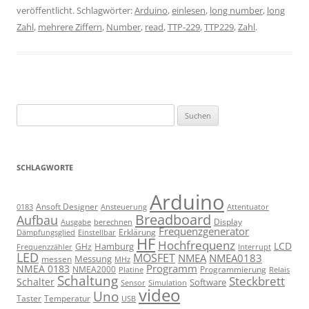
veröffentlicht. Schlagwörter:
Arduino
,
einlesen
,
long number
,
long
Zahl
,
mehrere Ziffern
,
Number
,
read
,
TTP-229
,
TTP229
,
Zahl
.
Suchen
nach:
SCHLAGWORTE
Arduino
Ansoft Designer
Ansteuerung
Attentuator
0183
Breadboard
Aufbau
Display
Ausgabe
berechnen
Frequenzgenerator
Erklärung
Dämpfungsglied
Einstellbar
HF
Hochfrequenz
LCD
Hamburg
GHz
Frequenzzähler
Interrupt
LED
MOSFET
NMEA
NMEA0183
Messung
messen
MHz
Programm
NMEA 0183
NMEA2000
Programmierung
Relais
Platine
Schaltung
Steckbrett
Schalter
Software
Sensor
Simulation
video
Uno
Taster
Temperatur
USB