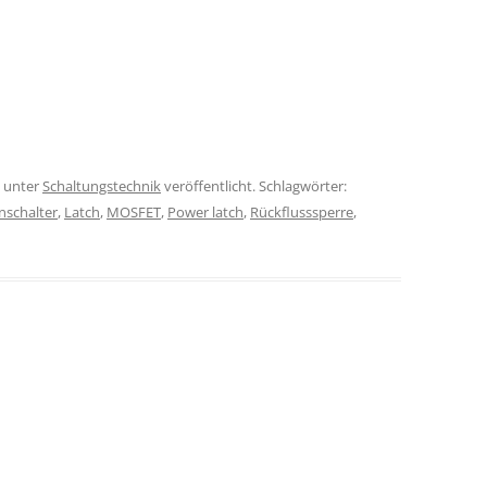
unter
Schaltungstechnik
veröffentlicht. Schlagwörter:
nschalter
,
Latch
,
MOSFET
,
Power latch
,
Rückflusssperre
,