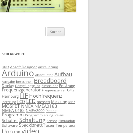
Suchen
nach:
SCHLAGWORTE
Ansoft Designer
Ansteuerung
0183
Arduino
Aufbau
Attentuator
Breadboard
Ausgabe
berechnen
Display
Erklärung
Dämpfungsglied
Einstellbar
Frequenzgenerator
GHz
Frequenzzähler
HF
Hochfrequenz
Hamburg
LED
LCD
Messung
messen
Interrupt
MHz
MOSFET
NMEA
NMEA0183
NMEA 0183
NMEA2000
Platine
Programm
Programmierung
Relais
Schaltung
Schalter
Sensor
Simulation
Steckbrett
Software
Taster
Temperatur
video
Uno
USB