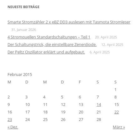
NEUESTE BEITRÄGE
Smarte Stromzähler 2 x eBZ DD3 auslesen mit Tasmota Stromleser
31. Januar 2026
4 Stromquellen Standardschaltungen – Teil 1
20. April 2025
Der Schaltungstrick, die einstellbare Zenerdiode.
12. April 2025
Der Peltz Oszillator erklärt und aufgebaut.
6. April 2025
Februar 2015
M
D
M
D
F
S
S
1
2
3
4
5
6
7
8
9
10
11
12
13
14
15
16
17
18
19
20
21
22
23
24
25
26
27
28
« Dez.
März »