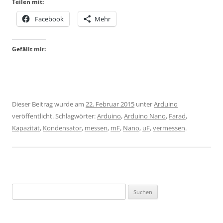
Teilen mit:
Facebook
Mehr
Gefällt mir:
Dieser Beitrag wurde am
22. Februar 2015
unter
Arduino
veröffentlicht. Schlagwörter:
Arduino
,
Arduino Nano
,
Farad
,
Kapazität
,
Kondensator
,
messen
,
mF
,
Nano
,
uF
,
vermessen
.
Suchen
nach: