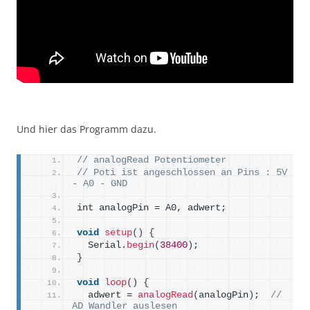
Und hier das Programm dazu.
// analogRead Potentiometer
// Poti ist angeschlossen an Pins : 5V 
- A0 - GND
int analogPin = A0, adwert;
void
setup
()
{
  Serial.
begin
(
38400
)
;
}
void
loop
()
{
  adwert = 
analogRead
(
analogPin
)
;  
// 
AD Wandler auslesen