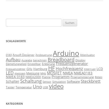
Suchen
nach:
SCHLAGWORTE
Arduino
Ansoft Designer
Ansteuerung
Attentuator
0183
Breadboard
Aufbau
Display
Ausgabe
berechnen
Frequenzgenerator
Erklärung
Dämpfungsglied
Einstellbar
HF
Hochfrequenz
LCD
Hamburg
GHz
Frequenzzähler
Interrupt
LED
MOSFET
NMEA
NMEA0183
Messung
messen
MHz
Programm
NMEA 0183
NMEA2000
Programmierung
Relais
Platine
Schaltung
Steckbrett
Schalter
Software
Sensor
Simulation
video
Uno
Taster
Temperatur
USB
KATEGORIEN