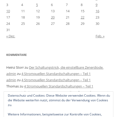
3
4
5
6
7
8
9
10
11
12
13
14
15
16
17
18
19
20
21
22
23
24
25
26
27
28
29
30
31
« Dez.
Feb. »
KOMMENTARE
Heinz Storr
zu
Der Schaltungstrick, die einstellbare Zenerdiode.
admin
zu
4 Stromquellen Standardschaltungen – Teil 1
admin
zu
4 Stromquellen Standardschaltungen – Teil 1
Thomas
zu
4 Stromquellen Standardschaltungen – Teil 1
Mats
zu
Einfache LED Konstantstromquelle aufbauen für 4-40V mit
Datenschutz und Cookies: Diese Website verwendet Cookies. Wenn du
2 Bauteilen, 1 Regler und 1 Widerstand.
die Website weiterhin nutzt, stimmst du der Verwendung von Cookies
zu.
Weitere Informationen, beispielsweise zur Kontrolle von Cookies,