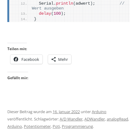
  Serial.
println
(
adwert
)
;          
// 
Wert ausgeben
delay
(
100
)
;
}
Teilen mit:
Facebook
Mehr
Gefällt mir:
Dieser Beitrag wurde am
16. Januar 2022
unter
Arduino
veröffentlicht. Schlagwörter:
A/D Wandler
,
ADWandler
,
analogRead
,
Arduino
,
Potentiometer
,
Poti
,
Programmierung
.