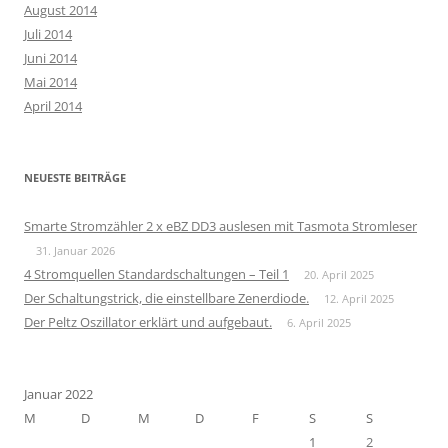
August 2014
Juli 2014
Juni 2014
Mai 2014
April 2014
NEUESTE BEITRÄGE
Smarte Stromzähler 2 x eBZ DD3 auslesen mit Tasmota Stromleser
31. Januar 2026
4 Stromquellen Standardschaltungen – Teil 1
20. April 2025
Der Schaltungstrick, die einstellbare Zenerdiode.
12. April 2025
Der Peltz Oszillator erklärt und aufgebaut.
6. April 2025
Januar 2022
M
D
M
D
F
S
S
1
2