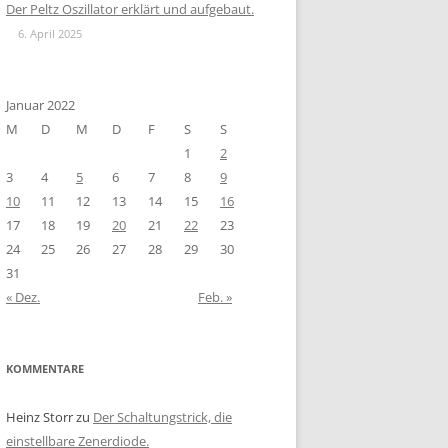
Der Peltz Oszillator erklärt und aufgebaut.
6. April 2025
Januar 2022
M
D
M
D
F
S
S
1
2
3
4
5
6
7
8
9
10
11
12
13
14
15
16
17
18
19
20
21
22
23
24
25
26
27
28
29
30
31
« Dez.
Feb. »
KOMMENTARE
Heinz Storr
zu
Der Schaltungstrick, die
einstellbare Zenerdiode.