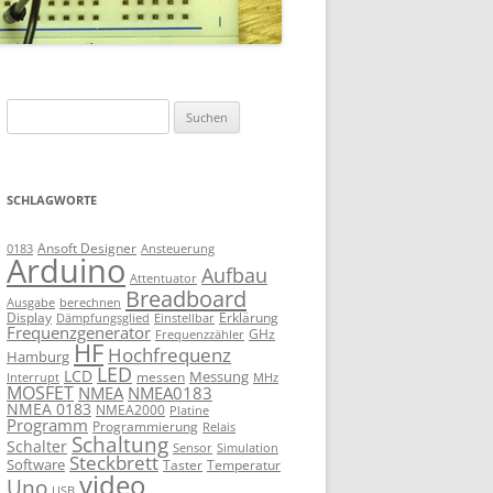
Suchen
nach:
SCHLAGWORTE
Ansoft Designer
Ansteuerung
0183
Arduino
Aufbau
Attentuator
Breadboard
Ausgabe
berechnen
Display
Erklärung
Dämpfungsglied
Einstellbar
Frequenzgenerator
GHz
Frequenzzähler
HF
Hochfrequenz
Hamburg
LED
LCD
Messung
messen
Interrupt
MHz
MOSFET
NMEA
NMEA0183
NMEA 0183
NMEA2000
Platine
Programm
Programmierung
Relais
Schaltung
Schalter
Sensor
Simulation
Steckbrett
Software
Taster
Temperatur
video
Uno
USB