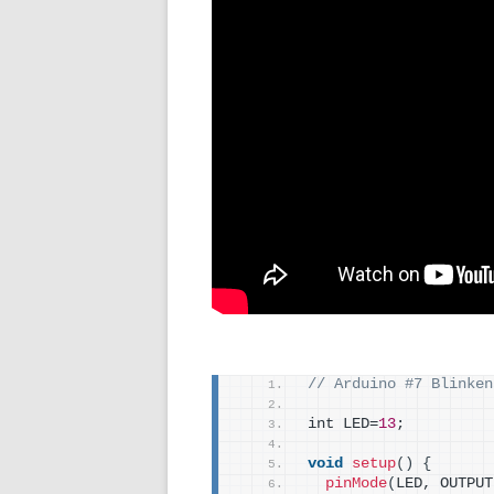
// Arduino #7 Blinken
int LED=
13
;
void
setup
()
{
pinMode
(
LED, OUTPUT