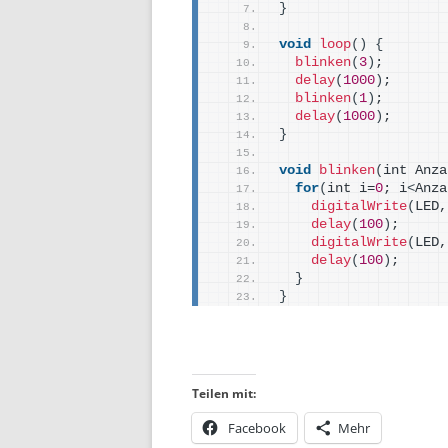
}
void
loop
()
{
blinken
(
3
)
;
delay
(
1000
)
;
blinken
(
1
)
;
delay
(
1000
)
;
}
void
blinken
(
int Anza
for
(
int i=
0
; i
<
Anza
digitalWrite
(
LED,
delay
(
100
)
;
digitalWrite
(
LED,
delay
(
100
)
;
}
}
Teilen mit:
Facebook
Mehr