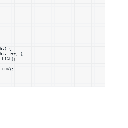
hl
)
{
hl; i++
)
{
 HIGH
)
;
 LOW
)
;