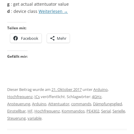
g
: get actual attentuator value
d
: device class
Weiterlesen
→
Teilen mit:
Facebook
Mehr
Gefällt mir:
Dieser Beitrag wurde am
21. Oktober 2017
unter
Arduino
,
Hochfrequenz
,
ICs
veröffentlicht. Schlagwörter:
4GHz
,
Ansteuerung
,
Arduino
,
Attentuator
,
commands
,
Dämpfungsglied
,
Einstellbar
,
HF
,
Hochfrequenz
,
Kommandos
,
PE4302
,
Serial
,
Serielle
,
Steuerung
,
variable
.