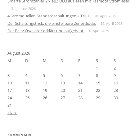
Smarte Stromzähler 2 x eBZ DD3 auslesen mit Tasmota Stromleser
31. Januar 2026
4 Stromquellen Standardschaltungen – Teil 1
20. April 2025
Der Schaltungstrick, die einstellbare Zenerdiode.
12. April 2025
Der Peltz Oszillator erklärt und aufgebaut.
6. April 2025
August 2026
M
D
M
D
F
S
S
1
2
3
4
5
6
7
8
9
10
11
12
13
14
15
16
17
18
19
20
21
22
23
24
25
26
27
28
29
30
31
« Jan.
KOMMENTARE