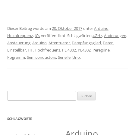
Dieser Beitrag wurde am
20. Oktober 2017
unter
Arduino
,
Hochfrequenz
,
ICs
veröffentlicht. Schlagwörter:
4GHz
,
Änderungen
,
Ansteuerung
,
Arduino
,
Attentuator
,
Dämpfungsglied
,
Daten
,
Einstellbar
,
HF
,
Hochfrequenz
,
PE 4302
,
PE4302
,
Peregrine
,
Pogramm
,
Semiconductors
,
Serielle
,
Uno
.
Suchen
nach:
SCHLAGWORTE
Arduino