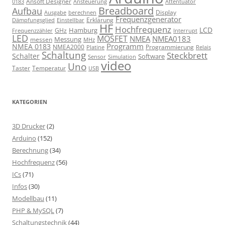
Ansoft Designer
Ansteuerung
Attentuator
0183
Breadboard
Aufbau
Display
Ausgabe
berechnen
Frequenzgenerator
Erklärung
Dämpfungsglied
Einstellbar
HF
Hochfrequenz
LCD
Hamburg
GHz
Frequenzzähler
Interrupt
LED
MOSFET
NMEA
NMEA0183
Messung
messen
MHz
Programm
NMEA 0183
NMEA2000
Programmierung
Relais
Platine
Schaltung
Steckbrett
Schalter
Software
Sensor
Simulation
video
Uno
Taster
Temperatur
USB
KATEGORIEN
3D Drucker
(2)
Arduino
(152)
Berechnung
(34)
Hochfrequenz
(56)
ICs
(71)
Infos
(30)
Modellbau
(11)
PHP & MySQL
(7)
Schaltungstechnik
(44)