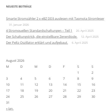
NEUESTE BEITRÄGE
Smarte Stromzähler 2 x eBZ DD3 auslesen mit Tasmota Stromleser
31. Januar 2026
4 Stromquellen Standardschaltungen – Teil 1
20. April 2025
Der Schaltungstrick, die einstellbare Zenerdiode.
12. April 2025
Der Peltz Oszillator erklärt und aufgebaut.
6. April 2025
August 2026
M
D
M
D
F
S
S
1
2
3
4
5
6
7
8
9
10
11
12
13
14
15
16
17
18
19
20
21
22
23
24
25
26
27
28
29
30
31
« Jan.