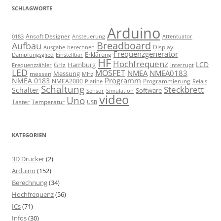
SCHLAGWORTE
Arduino
Ansoft Designer
Ansteuerung
Attentuator
0183
Breadboard
Aufbau
Display
Ausgabe
berechnen
Frequenzgenerator
Erklärung
Dämpfungsglied
Einstellbar
HF
Hochfrequenz
LCD
Hamburg
GHz
Frequenzzähler
Interrupt
LED
MOSFET
NMEA
NMEA0183
Messung
messen
MHz
Programm
NMEA 0183
NMEA2000
Programmierung
Relais
Platine
Schaltung
Steckbrett
Schalter
Software
Sensor
Simulation
video
Uno
Taster
Temperatur
USB
KATEGORIEN
3D Drucker
(2)
Arduino
(152)
Berechnung
(34)
Hochfrequenz
(56)
ICs
(71)
Infos
(30)